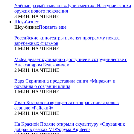
Учёные разрабатывают «Лучи смерти»: Наступает эпоха
оружия нового поколения
3 МИН. НА ЧТЕНИЕ
Шоу-бизнес
Шоу-бизнес
Показать еще
Российские кинотеатры изменят программу показа
зарубежных фильмов
1 МИН. НА ЧТЕНИЕ
Midea делает кулинарию доступнее в сотрудничестве с
Александром Бельковичем
2 МИН. НА ЧТЕНИЕ
Варя Скрипкина представила сингл «Миражи» и
объявила о создании клипа
1 МИН. НА ЧТЕНИЕ
Иван Костров возвращается на экран: новая роль в
сериале «Райский»
2 МИН. НА ЧТЕНИЕ
На Красной Поляне открыли скульптуру «Одуванчик
добра» в рамках VI Форума Aguteens