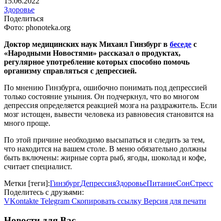
15.06.2022
Здоровье
Поделиться
Фото: phonoteka.org
Доктор медицинских наук Михаил Гинзбург в
беседе
с
«Народными Новостями» рассказал о продуктах,
регулярное употребление которых способно помочь
организму справляться с депрессией.
По мнению Гинзбурга, ошибочно понимать под депрессией
только состояние уныния. Он подчеркнул, что во многом
депрессия определяется реакцией мозга на раздражитель. Если
мозг истощен, вывести человека из равновесия становится на
много проще.
По этой причине необходимо высыпаться и следить за тем,
что находится на вашем столе. В меню обязательно должны
быть включены: жирные сорта рыб, ягоды, шоколад и кофе,
считает специалист.
Метки [теги]:
Гинзбург
Депрессия
Здоровье
Питание
Сон
Стресс
Поделитесь с друзьями:
VKontakte
Telegram
Скопировать ссылку
Версия для печати
Новости для Вас