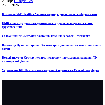
Автор:
HandyNews
25.05.2026
Компания SMS Traffic обновила подход к управлению киберрисками
ЦМК шины продолжают удерживать ведущие позиции в сегменте
грузовых шин
Сотрудники ФСБ изъяли полтонны кокаина в порту Петербурга
Владимир Путин поздравил Александра Лукашенко со знаменательной
датой
Новый шоурум Orac дополнил экосистему интерьерных решений ТК
«Каширский Двор»
Украинские БПЛА атаковали нефтяной терминал в Санкт-Петербурге