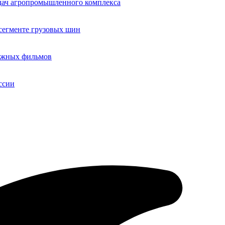
адач агропромышленного комплекса
егменте грузовых шин
бежных фильмов
ссии