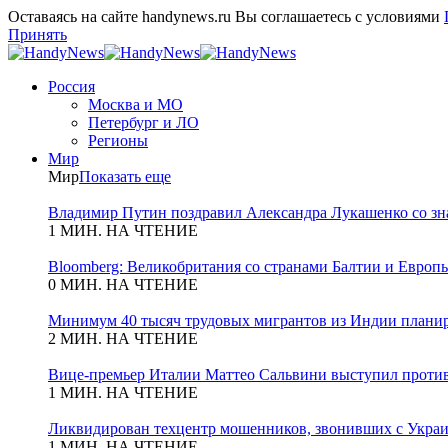
Оставаясь на сайте handynews.ru Вы соглашаетесь с условиями
Принять
Россия
Москва и МО
Петербург и ЛО
Регионы
Мир
Мир
Показать еще
Владимир Путин поздравил Александра Лукашенко со зн
1 МИН. НА ЧТЕНИЕ
Bloomberg: Великобритания со странами Балтии и Европы
0 МИН. НА ЧТЕНИЕ
Минимум 40 тысяч трудовых мигрантов из Индии планиру
2 МИН. НА ЧТЕНИЕ
Вице-премьер Италии Маттео Сальвини выступил против
1 МИН. НА ЧТЕНИЕ
Ликвидирован техцентр мошенников, звонивших с Укра
1 МИН. НА ЧТЕНИЕ