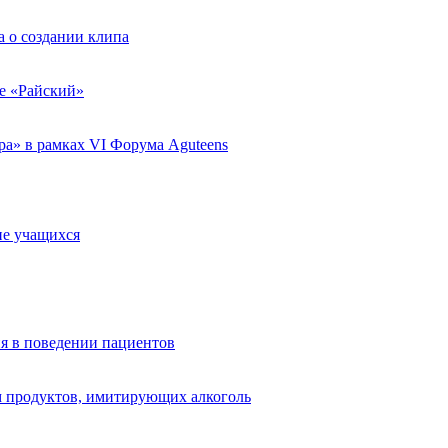
 о создании клипа
ле «Райский»
а» в рамках VI Форума Aguteens
ие учащихся
я в поведении пациентов
 продуктов, имитирующих алкоголь