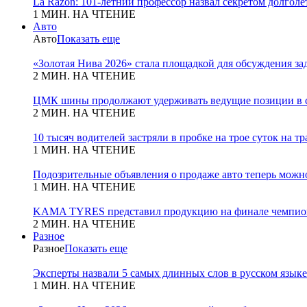
La Razon: 101-летний профессор назвал секретом долголет
1 МИН. НА ЧТЕНИЕ
Авто
Авто
Показать еще
«Золотая Нива 2026» стала площадкой для обсуждения з
2 МИН. НА ЧТЕНИЕ
ЦМК шины продолжают удерживать ведущие позиции в с
2 МИН. НА ЧТЕНИЕ
10 тысяч водителей застряли в пробке на трое суток на т
1 МИН. НА ЧТЕНИЕ
Подозрительные объявления о продаже авто теперь можн
1 МИН. НА ЧТЕНИЕ
KAMA TYRES представил продукцию на финале чемпио
2 МИН. НА ЧТЕНИЕ
Разное
Разное
Показать еще
Эксперты назвали 5 самых длинных слов в русском языке
1 МИН. НА ЧТЕНИЕ