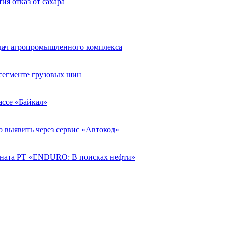
ия отказ от сахара
адач агропромышленного комплекса
егменте грузовых шин
рассе «Байкал»
о выявить через сервис «Автокод»
ната РТ «ENDURO: В поисках нефти»