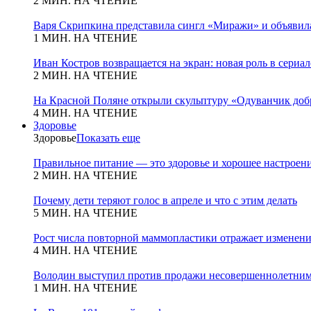
2 МИН. НА ЧТЕНИЕ
Варя Скрипкина представила сингл «Миражи» и объявила
1 МИН. НА ЧТЕНИЕ
Иван Костров возвращается на экран: новая роль в сериа
2 МИН. НА ЧТЕНИЕ
На Красной Поляне открыли скульптуру «Одуванчик добр
4 МИН. НА ЧТЕНИЕ
Здоровье
Здоровье
Показать еще
Правильное питание — это здоровье и хорошее настроен
2 МИН. НА ЧТЕНИЕ
Почему дети теряют голос в апреле и что с этим делать
5 МИН. НА ЧТЕНИЕ
Рост числа повторной маммопластики отражает изменени
4 МИН. НА ЧТЕНИЕ
Володин выступил против продажи несовершеннолетним
1 МИН. НА ЧТЕНИЕ