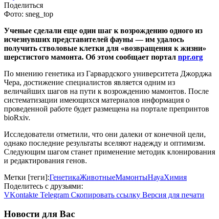
Поделиться
Фото: sneg_top
Ученые сделали еще один шаг к возрождению одного из
исчезнувших представителей фауны — им удалось
получить стволовые клетки для «возвращения к жизни»
шерстистого мамонта. Об этом сообщает портал
npr.org
По мнению генетика из Гарвардского университета Джорджа
Чера, достижение специалистов является одним из
величайших шагов на пути к возрождению мамонтов. После
систематизации имеющихся материалов информация о
проведенной работе будет размещена на портале препринтов
bioRxiv.
Исследователи отметили, что они далеки от конечной цели,
однако последние результаты вселяют надежду и оптимизм.
Следующим шагом станет применение методик клонирования
и редактирования генов.
Метки [теги]:
Генетика
Животные
Мамонты
Науа
Химия
Поделитесь с друзьями:
VKontakte
Telegram
Скопировать ссылку
Версия для печати
Новости для Вас