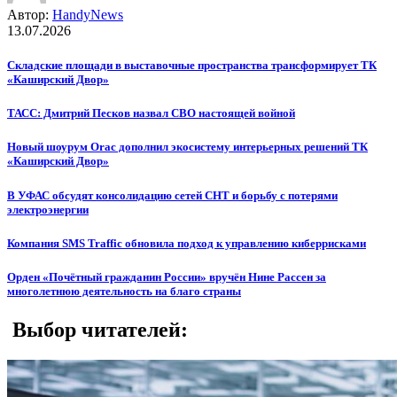
Автор:
HandyNews
13.07.2026
Складские площади в выставочные пространства трансформирует ТК
«Каширский Двор»
ТАСС: Дмитрий Песков назвал СВО настоящей войной
Новый шоурум Orac дополнил экосистему интерьерных решений ТК
«Каширский Двор»
В УФАС обсудят консолидацию сетей СНТ и борьбу с потерями
электроэнергии
Компания SMS Traffic обновила подход к управлению киберрисками
Орден «Почётный гражданин России» вручён Нине Рассен за
многолетнюю деятельность на благо страны
Выбор читателей: