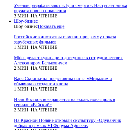
Учёные разрабатывают «Лучи смерти»: Наступает эпоха
оружия нового поколения
3 МИН. НА ЧТЕНИЕ
Шоу-бизнес
Шоу-бизнес
Показать еще
Российские кинотеатры изменят программу показа
зарубежных фильмов
1 МИН. НА ЧТЕНИЕ
Midea делает кулинарию доступнее в сотрудничестве с
Александром Бельковичем
2 МИН. НА ЧТЕНИЕ
Варя Скрипкина представила сингл «Миражи» и
объявила о создании клипа
1 МИН. НА ЧТЕНИЕ
Иван Костров возвращается на экран: новая роль в
сериале «Райский»
2 МИН. НА ЧТЕНИЕ
На Красной Поляне открыли скульптуру «Одуванчик
добра» в рамках VI Форума Aguteens