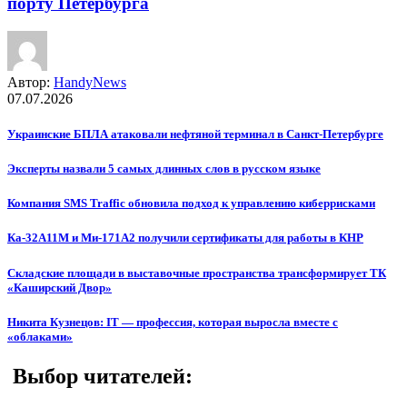
порту Петербурга
Автор:
HandyNews
07.07.2026
Украинские БПЛА атаковали нефтяной терминал в Санкт-Петербурге
Эксперты назвали 5 самых длинных слов в русском языке
Компания SMS Traffic обновила подход к управлению киберрисками
Ка-32А11М и Ми-171А2 получили сертификаты для работы в КНР
Складские площади в выставочные пространства трансформирует ТК
«Каширский Двор»
Никита Кузнецов: IT — профессия, которая выросла вместе с
«облаками»
Выбор читателей: