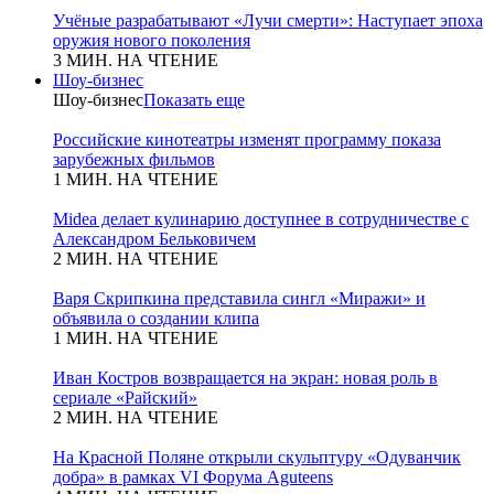
Учёные разрабатывают «Лучи смерти»: Наступает эпоха
оружия нового поколения
3 МИН. НА ЧТЕНИЕ
Шоу-бизнес
Шоу-бизнес
Показать еще
Российские кинотеатры изменят программу показа
зарубежных фильмов
1 МИН. НА ЧТЕНИЕ
Midea делает кулинарию доступнее в сотрудничестве с
Александром Бельковичем
2 МИН. НА ЧТЕНИЕ
Варя Скрипкина представила сингл «Миражи» и
объявила о создании клипа
1 МИН. НА ЧТЕНИЕ
Иван Костров возвращается на экран: новая роль в
сериале «Райский»
2 МИН. НА ЧТЕНИЕ
На Красной Поляне открыли скульптуру «Одуванчик
добра» в рамках VI Форума Aguteens