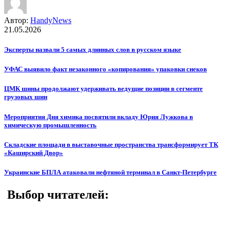
Автор:
HandyNews
21.05.2026
Эксперты назвали 5 самых длинных слов в русском языке
УФАС выявило факт незаконного «копирования» упаковки снеков
ЦМК шины продолжают удерживать ведущие позиции в сегменте
грузовых шин
Мероприятия Дня химика посвятили вкладу Юрия Лужкова в
химическую промышленность
Складские площади в выставочные пространства трансформирует ТК
«Каширский Двор»
Украинские БПЛА атаковали нефтяной терминал в Санкт-Петербурге
Выбор читателей: