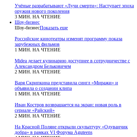
Учёные разрабатывают «Лучи смерти»: Наступает эпоха
оружия нового поколения
3 МИН. НА ЧТЕНИЕ
Шоу-бизнес
Шоу-бизнес
Показать еще
Российские кинотеатры изменят программу показа
зарубежных фильмов
1 МИН. НА ЧТЕНИЕ
Midea делает кулинарию доступнее в сотрудничестве с
Александром Бельковичем
2 МИН. НА ЧТЕНИЕ
Варя Скрипкина представила сингл «Миражи» и
объявила о создании клипа
1 МИН. НА ЧТЕНИЕ
Иван Костров возвращается на экран: новая роль в
сериале «Райский»
2 МИН. НА ЧТЕНИЕ
На Красной Поляне открыли скульптуру «Одуванчик
добра» в рамках VI Форума Aguteens