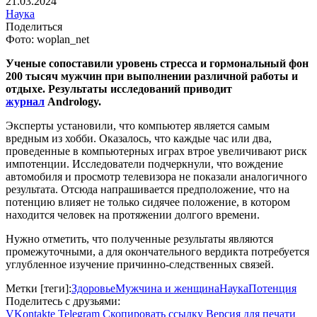
21.03.2024
Наука
Поделиться
Фото: woplan_net
Ученые сопоставили уровень стресса и гормональный фон
200 тысяч мужчин при выполнении различной работы и
отдыхе. Результаты исследований приводит
журнал
Andrology.
Эксперты установили, что компьютер является самым
вредным из хобби. Оказалось, что каждые час или два,
проведенные в компьютерных играх втрое увеличивают риск
импотенции. Исследователи подчеркнули, что вождение
автомобиля и просмотр телевизора не показали аналогичного
результата. Отсюда напрашивается предположение, что на
потенцию влияет не только сидячее положение, в котором
находится человек на протяжении долгого времени.
Нужно отметить, что полученные результаты являются
промежуточными, а для окончательного вердикта потребуется
углубленное изучение причинно-следственных связей.
Метки [теги]:
Здоровье
Мужчина и женщина
Наука
Потенция
Поделитесь с друзьями:
VKontakte
Telegram
Скопировать ссылку
Версия для печати