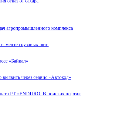
ия отказ от сахара
адач агропромышленного комплекса
егменте грузовых шин
рассе «Байкал»
о выявить через сервис «Автокод»
ната РТ «ENDURO: В поисках нефти»