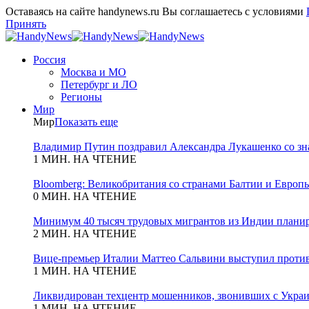
Оставаясь на сайте handynews.ru Вы соглашаетесь с условиями
Принять
Россия
Москва и МО
Петербург и ЛО
Регионы
Мир
Мир
Показать еще
Владимир Путин поздравил Александра Лукашенко со зн
1 МИН. НА ЧТЕНИЕ
Bloomberg: Великобритания со странами Балтии и Европы
0 МИН. НА ЧТЕНИЕ
Минимум 40 тысяч трудовых мигрантов из Индии планиру
2 МИН. НА ЧТЕНИЕ
Вице-премьер Италии Маттео Сальвини выступил против
1 МИН. НА ЧТЕНИЕ
Ликвидирован техцентр мошенников, звонивших с Укра
1 МИН. НА ЧТЕНИЕ