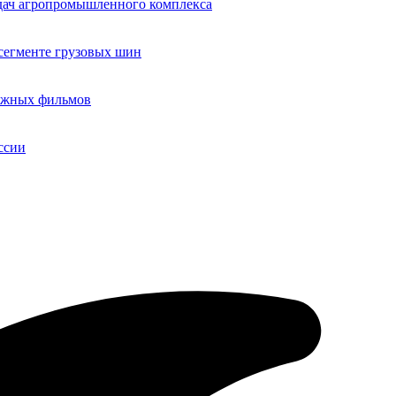
адач агропромышленного комплекса
егменте грузовых шин
бежных фильмов
ссии