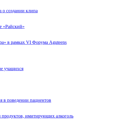
 о создании клипа
ле «Райский»
а» в рамках VI Форума Aguteens
ие учащихся
я в поведении пациентов
 продуктов, имитирующих алкоголь