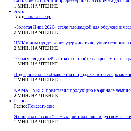
La Razon: 101-летний профессор назвал секретом долголет
1 МИН. НА ЧТЕНИЕ
Авто
Авто
Показать еще
«Золотая Нива 2026» стала площадкой для обсуждения з
2 МИН. НА ЧТЕНИЕ
ЦМК шины продолжают удерживать ведущие позиции в с
2 МИН. НА ЧТЕНИЕ
10 тысяч водителей застряли в пробке на трое суток на т
1 МИН. НА ЧТЕНИЕ
Подозрительные объявления о продаже авто теперь можн
1 МИН. НА ЧТЕНИЕ
KAMA TYRES представил продукцию на финале чемпио
2 МИН. НА ЧТЕНИЕ
Разное
Разное
Показать еще
Эксперты назвали 5 самых длинных слов в русском языке
1 МИН. НА ЧТЕНИЕ