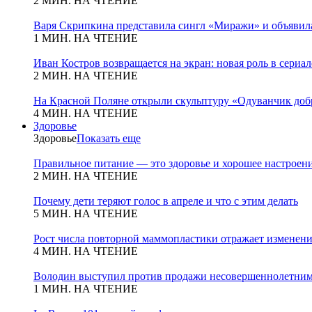
2 МИН. НА ЧТЕНИЕ
Варя Скрипкина представила сингл «Миражи» и объявила
1 МИН. НА ЧТЕНИЕ
Иван Костров возвращается на экран: новая роль в сериа
2 МИН. НА ЧТЕНИЕ
На Красной Поляне открыли скульптуру «Одуванчик добр
4 МИН. НА ЧТЕНИЕ
Здоровье
Здоровье
Показать еще
Правильное питание — это здоровье и хорошее настроен
2 МИН. НА ЧТЕНИЕ
Почему дети теряют голос в апреле и что с этим делать
5 МИН. НА ЧТЕНИЕ
Рост числа повторной маммопластики отражает изменени
4 МИН. НА ЧТЕНИЕ
Володин выступил против продажи несовершеннолетним
1 МИН. НА ЧТЕНИЕ