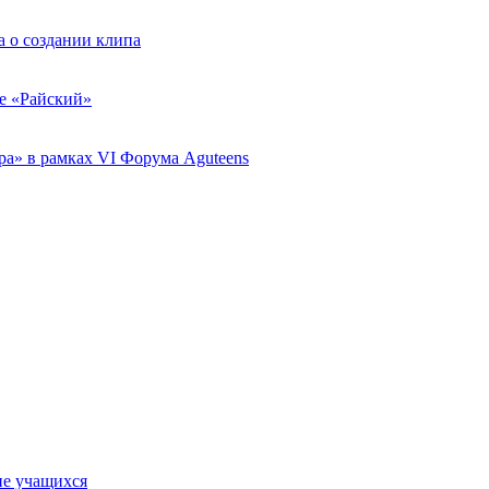
 о создании клипа
ле «Райский»
а» в рамках VI Форума Aguteens
ие учащихся