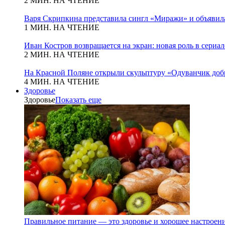
2 МИН. НА ЧТЕНИЕ
Варя Скрипкина представила сингл «Миражи» и объявила
1 МИН. НА ЧТЕНИЕ
Иван Костров возвращается на экран: новая роль в сериа
2 МИН. НА ЧТЕНИЕ
На Красной Поляне открыли скульптуру «Одуванчик добр
4 МИН. НА ЧТЕНИЕ
Здоровье
Здоровье
Показать еще
Правильное питание — это здоровье и хорошее настроен