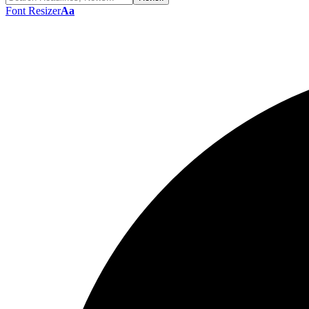
Font Resizer
Aa