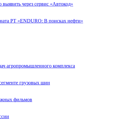
о выявить через сервис «Автокод»
ната РТ «ENDURO: В поисках нефти»
адач агропромышленного комплекса
егменте грузовых шин
бежных фильмов
ссии