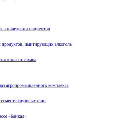
я в поведении пациентов
 продуктов, имитирующих алкоголь
ия отказ от сахара
адач агропромышленного комплекса
егменте грузовых шин
рассе «Байкал»