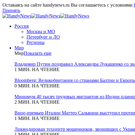
Оставаясь на сайте handynews.ru Вы соглашаетесь с условиями
Принять
Россия
Москва и МО
Петербург и ЛО
Регионы
Мир
Мир
Показать еще
Владимир Путин поздравил Александра Лукашенко со зн
1 МИН. НА ЧТЕНИЕ
Bloomberg: Великобритания со странами Балтии и Европы
0 МИН. НА ЧТЕНИЕ
Минимум 40 тысяч трудовых мигрантов из Индии планиру
2 МИН. НА ЧТЕНИЕ
Вице-премьер Италии Маттео Сальвини выступил против
1 МИН. НА ЧТЕНИЕ
Ликвидирован техцентр мошенников, звонивших с Укра
1 МИН. НА ЧТЕНИЕ