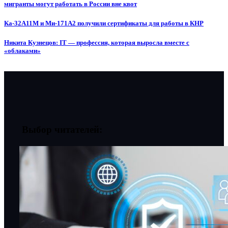
мигранты могут работать в России вне квот
Ка-32А11М и Ми-171А2 получили сертификаты для работы в КНР
Никита Кузнецов: IT — профессия, которая выросла вместе с
«облаками»
Выбор читателей: