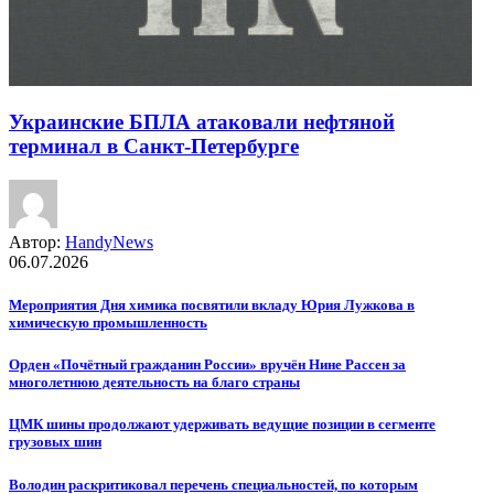
Украинские БПЛА атаковали нефтяной
терминал в Санкт-Петербурге
Автор:
HandyNews
06.07.2026
Мероприятия Дня химика посвятили вкладу Юрия Лужкова в
химическую промышленность
Орден «Почётный гражданин России» вручён Нине Рассен за
многолетнюю деятельность на благо страны
ЦМК шины продолжают удерживать ведущие позиции в сегменте
грузовых шин
Володин раскритиковал перечень специальностей, по которым