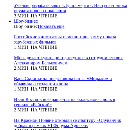
Учёные разрабатывают «Лучи смерти»: Наступает эпоха
оружия нового поколения
3 МИН. НА ЧТЕНИЕ
Шоу-бизнес
Шоу-бизнес
Показать еще
Российские кинотеатры изменят программу показа
зарубежных фильмов
1 МИН. НА ЧТЕНИЕ
Midea делает кулинарию доступнее в сотрудничестве с
Александром Бельковичем
2 МИН. НА ЧТЕНИЕ
Варя Скрипкина представила сингл «Миражи» и
объявила о создании клипа
1 МИН. НА ЧТЕНИЕ
Иван Костров возвращается на экран: новая роль в
сериале «Райский»
2 МИН. НА ЧТЕНИЕ
На Красной Поляне открыли скульптуру «Одуванчик
добра» в рамках VI Форума Aguteens