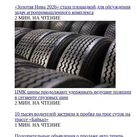
«Золотая Нива 2026» стала площадкой для обсуждения
задач агропромышленного комплекса
2 МИН. НА ЧТЕНИЕ
ЦМК шины продолжают удерживать ведущие позиции
в сегменте грузовых шин
2 МИН. НА ЧТЕНИЕ
10 тысяч водителей застряли в пробке на трое суток на
трассе «Байкал»
1 МИН. НА ЧТЕНИЕ
Подозрительные объявления о продаже авто теперь