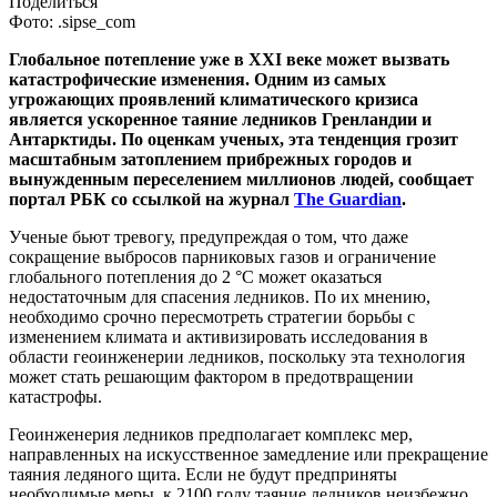
Поделиться
Фото: .sipse_com
Глобальное потепление уже в XXI веке может вызвать
катастрофические изменения. Одним из самых
угрожающих проявлений климатического кризиса
является ускоренное таяние ледников Гренландии и
Антарктиды. По оценкам ученых, эта тенденция грозит
масштабным затоплением прибрежных городов и
вынужденным переселением миллионов людей, сообщает
портал РБК со ссылкой на журнал
The Guardian
.
Ученые бьют тревогу, предупреждая о том, что даже
сокращение выбросов парниковых газов и ограничение
глобального потепления до 2 °C может оказаться
недостаточным для спасения ледников. По их мнению,
необходимо срочно пересмотреть стратегии борьбы с
изменением климата и активизировать исследования в
области геоинженерии ледников, поскольку эта технология
может стать решающим фактором в предотвращении
катастрофы.
Геоинженерия ледников предполагает комплекс мер,
направленных на искусственное замедление или прекращение
таяния ледяного щита. Если не будут предприняты
необходимые меры, к 2100 году таяние ледников неизбежно