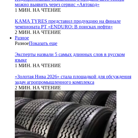
можно выявить через сервис «Автокод»
1 МИН. НА ЧТЕНИЕ
KAMA TYRES представил продукцию на финале
чемпионата РТ «ENDURO: В поисках нефти»
2 МИН. НА ЧТЕНИЕ
Разное
Разное
Показать еще
Эксперты назвали 5 самых длинных слов в русском
языке
1 МИН. НА ЧТЕНИЕ
«Золотая Нива 2026» стала площадкой для обсуждения
задач агропромышленного комплекса
2 МИН. НА ЧТЕНИЕ