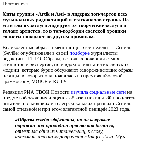
Поделиться
Хиты группы «Artik и Asti» в лидерах топ-чартов всех
музыкальных радиостанций и телеканалов страны. Но
если там их заслуги лидируют за творческие заслуги и
талант артистов, то в топ-подборки светской хроники
солисты попадают по другим причинам.
Великолепные образы именинницы этой недели — Севиль
(Seville) опубликовали в своей
подборке
журналисты
редакции HELLO. Образы, не только покорили самих
стилистов и экспертов, но и вдохновили многих светских
модниц, которые бурно обсуждают завораживающие образы
певицы, в которых она появилась на премиях «Золотой
граммофон», VOICE и RUTV.
Редакция РИА ТВОИ Новости
изучила социальные сети
на
предмет обсуждения и оценок образов певицы. 80 процентов
читателей в пабликах и телеграм-каналах признали Севиль
самой стильной и при этом элегантной певицей 2023 года.
«Образы всегда эффектны, но на ковровые
дорожки она приходит просто как богиня»,
—
отметила одна из читательниц, к слову,
напомнив, что на мероприятии «Танцы. Елка. Муз-