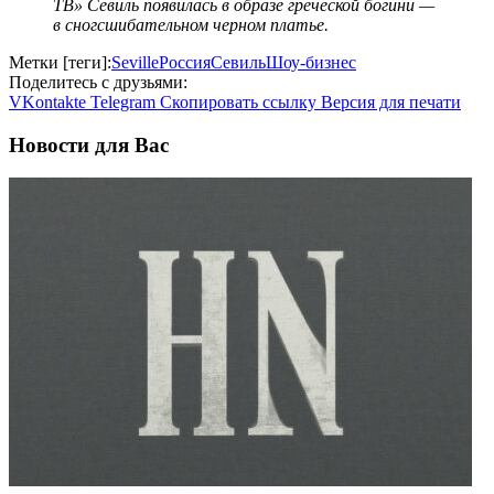
ТВ» Севиль появилась в образе греческой богини —
в сногсшибательном черном платье.
Метки [теги]:
Seville
Россия
Севиль
Шоу-бизнес
Поделитесь с друзьями:
VKontakte
Telegram
Скопировать ссылку
Версия для печати
Новости для Вас