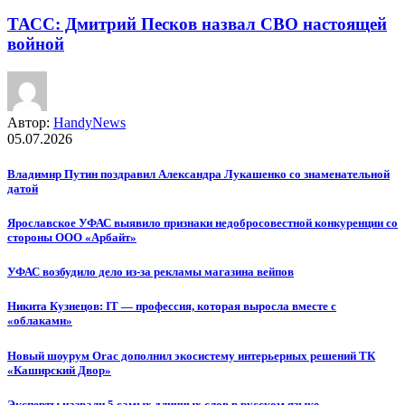
ТАСС: Дмитрий Песков назвал СВО настоящей
войной
Автор:
HandyNews
05.07.2026
Владимир Путин поздравил Александра Лукашенко со знаменательной
датой
Ярославское УФАС выявило признаки недобросовестной конкуренции со
стороны ООО «Арбайт»
УФАС возбудило дело из-за рекламы магазина вейпов
Никита Кузнецов: IT — профессия, которая выросла вместе с
«облаками»
Новый шоурум Orac дополнил экосистему интерьерных решений ТК
«Каширский Двор»
Эксперты назвали 5 самых длинных слов в русском языке