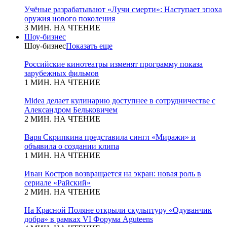
Учёные разрабатывают «Лучи смерти»: Наступает эпоха
оружия нового поколения
3 МИН. НА ЧТЕНИЕ
Шоу-бизнес
Шоу-бизнес
Показать еще
Российские кинотеатры изменят программу показа
зарубежных фильмов
1 МИН. НА ЧТЕНИЕ
Midea делает кулинарию доступнее в сотрудничестве с
Александром Бельковичем
2 МИН. НА ЧТЕНИЕ
Варя Скрипкина представила сингл «Миражи» и
объявила о создании клипа
1 МИН. НА ЧТЕНИЕ
Иван Костров возвращается на экран: новая роль в
сериале «Райский»
2 МИН. НА ЧТЕНИЕ
На Красной Поляне открыли скульптуру «Одуванчик
добра» в рамках VI Форума Aguteens