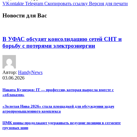
VKontakte
Telegram
Скопировать ссылку
Версия для печати
Новости для Вас
В УФАС обсудят консолидацию сетей СНТ и
борьбу с потерями электроэнергии
Автор:
HandyNews
03.06.2026
Никита Кузнецов: IT — профессия, которая выросла вместе с
«облаками»
«Золотая Нива 2026» стала площадкой для обсуждения задач
агропромышленного комплекса
ЦМК шины продолжают удерживать ведущие позиции в сегменте
грузовых шин