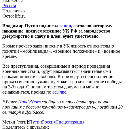
24.09.2022
Россия
Поделиться
Фото: life.ru
Владимир Путин подписал
закон
, согласно которому
наказание, предусмотренное УК РФ за мародерство,
дезертирство и сдачу в плен, будет ужесточено.
Кроме прочего закон вносит в УК ясность относительно
понятий «мобилизация», «военное положение» и «военное
время».
Все преступления, совершенные в период проведения
военных действий, будут наказываться значительными
сроками лишения свободы. К примеру за неисполнение
приказа военнослужащему может грозить лишение свободы
на 2-3 года. С полным текстом документа можно
ознакомиться, пройдя по
ссылке
.
* Ранее
HandyNews
сообщало о проведении церемонии
прощания с боевым командиром-«вагнеровцем», погибшим 20
сентября в Донбассе.
Метки [теги]:
Путин
Россия
Спецоперация
Поделитесь с друзьями: