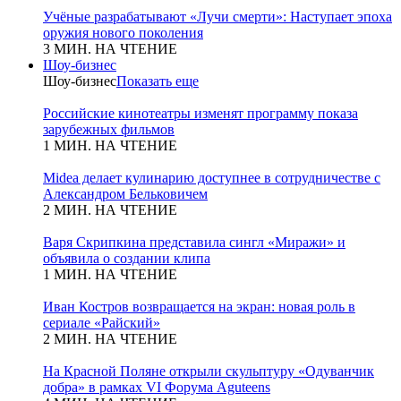
Учёные разрабатывают «Лучи смерти»: Наступает эпоха
оружия нового поколения
3 МИН. НА ЧТЕНИЕ
Шоу-бизнес
Шоу-бизнес
Показать еще
Российские кинотеатры изменят программу показа
зарубежных фильмов
1 МИН. НА ЧТЕНИЕ
Midea делает кулинарию доступнее в сотрудничестве с
Александром Бельковичем
2 МИН. НА ЧТЕНИЕ
Варя Скрипкина представила сингл «Миражи» и
объявила о создании клипа
1 МИН. НА ЧТЕНИЕ
Иван Костров возвращается на экран: новая роль в
сериале «Райский»
2 МИН. НА ЧТЕНИЕ
На Красной Поляне открыли скульптуру «Одуванчик
добра» в рамках VI Форума Aguteens