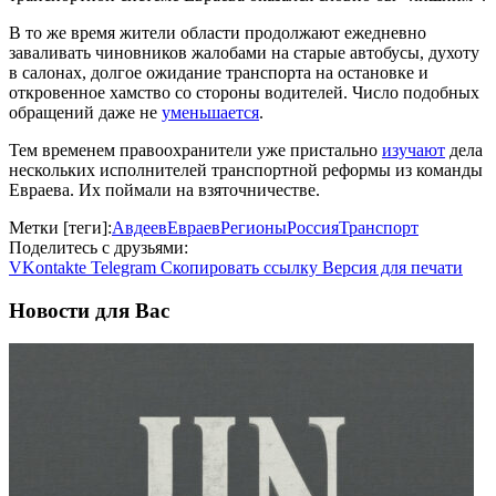
В то же время жители области продолжают ежедневно
заваливать чиновников жалобами на старые автобусы, духоту
в салонах, долгое ожидание транспорта на остановке и
откровенное хамство со стороны водителей. Число подобных
обращений даже не
уменьшается
.
Тем временем правоохранители уже пристально
изучают
дела
нескольких исполнителей транспортной реформы из команды
Евраева. Их поймали на взяточничестве.
Метки [теги]:
Авдеев
Евраев
Регионы
Россия
Транспорт
Поделитесь с друзьями:
VKontakte
Telegram
Скопировать ссылку
Версия для печати
Новости для Вас