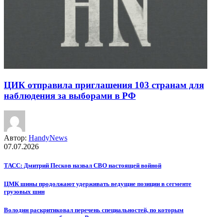
ЦИК отправила приглашения 103 странам для
наблюдения за выборами в РФ
Автор:
HandyNews
07.07.2026
ТАСС: Дмитрий Песков назвал СВО настоящей войной
ЦМК шины продолжают удерживать ведущие позиции в сегменте
грузовых шин
Володин раскритиковал перечень специальностей, по которым