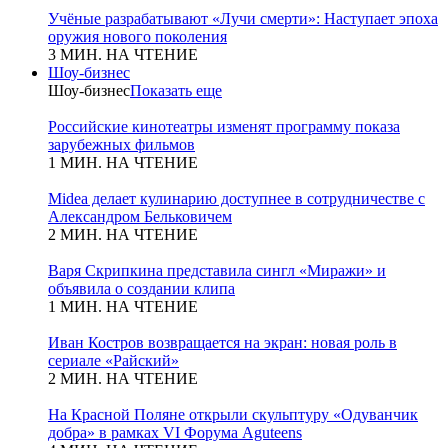
Учёные разрабатывают «Лучи смерти»: Наступает эпоха
оружия нового поколения
3 МИН. НА ЧТЕНИЕ
Шоу-бизнес
Шоу-бизнес
Показать еще
Российские кинотеатры изменят программу показа
зарубежных фильмов
1 МИН. НА ЧТЕНИЕ
Midea делает кулинарию доступнее в сотрудничестве с
Александром Бельковичем
2 МИН. НА ЧТЕНИЕ
Варя Скрипкина представила сингл «Миражи» и
объявила о создании клипа
1 МИН. НА ЧТЕНИЕ
Иван Костров возвращается на экран: новая роль в
сериале «Райский»
2 МИН. НА ЧТЕНИЕ
На Красной Поляне открыли скульптуру «Одуванчик
добра» в рамках VI Форума Aguteens