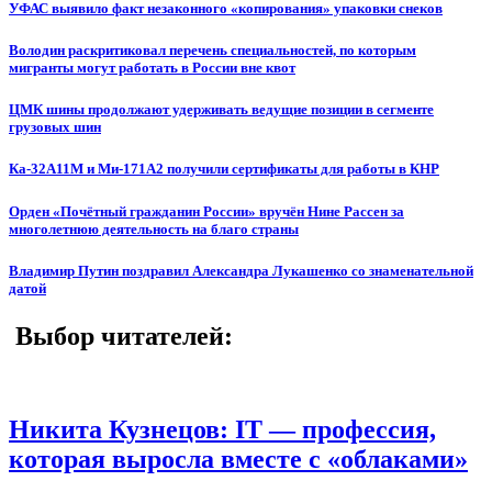
УФАС выявило факт незаконного «копирования» упаковки снеков
Володин раскритиковал перечень специальностей, по которым
мигранты могут работать в России вне квот
ЦМК шины продолжают удерживать ведущие позиции в сегменте
грузовых шин
Ка-32А11М и Ми-171А2 получили сертификаты для работы в КНР
Орден «Почётный гражданин России» вручён Нине Рассен за
многолетнюю деятельность на благо страны
Владимир Путин поздравил Александра Лукашенко со знаменательной
датой
Выбор читателей:
Никита Кузнецов: IT — профессия,
которая выросла вместе с «облаками»