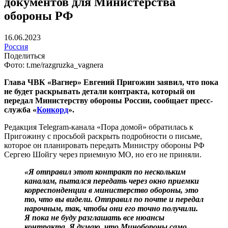
документов для Министерства
обороны РФ
16.06.2023
Россия
Поделиться
Фото: t.me/razgruzka_vagnera
Глава ЧВК «Вагнер» Евгений Пригожин заявил, что пока
не будет раскрывать детали контракта, который он
передал Министерству обороны России, сообщает пресс-
служба «
Конкорд
».
Редакция Telegram-канала «Пора домой» обратилась к
Пригожину с просьбой раскрыть подробности о письме,
которое он планировать передать Министру обороны РФ
Сергею Шойгу через приемную МО, но его не приняли.
«Я отправил этот контракт по нескольким
каналам, пытался передать через окно приемки
корреспонденции в министерство обороны, это
то, что вы видели. Отправил по почте и передал
нарочным, так, чтобы они его точно получили.
Я пока не буду разглашать все нюансы
контракта. Я думаю, что Минобороны само