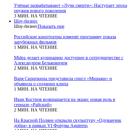
Учёные разрабатывают «Лучи смерти»: Наступает эпоха
оружия нового поколения
3 МИН. НА ЧТЕНИЕ
Шоу-бизнес
Шоу-бизнес
Показать еще
Российские кинотеатры изменят программу показа
зарубежных фильмов
1 МИН. НА ЧТЕНИЕ
Midea делает кулинарию доступнее в сотрудничестве с
Александром Бельковичем
2 МИН. НА ЧТЕНИЕ
Варя Скрипкина представила сингл «Миражи» и
объявила о создании клипа
1 МИН. НА ЧТЕНИЕ
Иван Костров возвращается на экран: новая роль в
сериале «Райский»
2 МИН. НА ЧТЕНИЕ
На Красной Поляне открыли скульптуру «Одуванчик
добра» в рамках VI Форума Aguteens