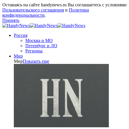
Оставаясь на сайте handynews.ru Вы соглашаетесь с условиями
Пользовательского соглашения
и
Политики
конфиденциальности
.
Принять
Россия
Москва и МО
Петербург и ЛО
Регионы
Мир
Мир
Показать еще