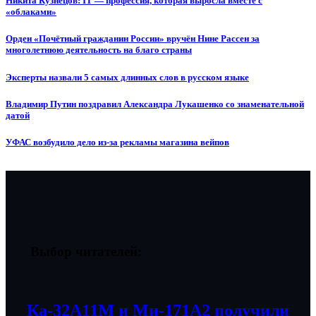
Никита Кузнецов: IT — профессия, которая выросла вместе с
«облаками»
Орден «Почётный гражданин России» вручён Нине Рассен за
многолетнюю деятельность на благо страны
Эксперты назвали 5 самых длинных слов в русском языке
Владимир Путин поздравил Александра Лукашенко со знаменательной
датой
УФАС возбудило дело из-за рекламы магазина вейпов
Выбор читателей:
Ка-32А11М и Ми-171А2 получили