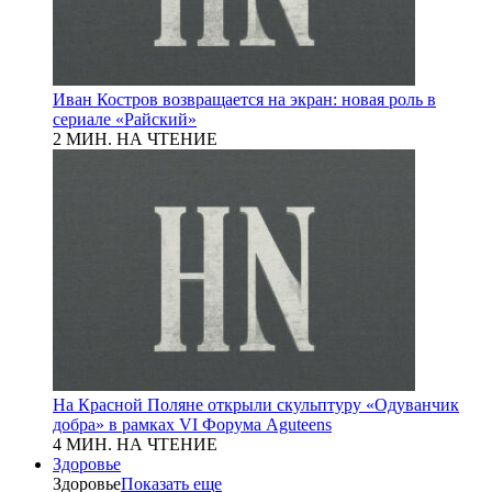
Иван Костров возвращается на экран: новая роль в
сериале «Райский»
2 МИН. НА ЧТЕНИЕ
На Красной Поляне открыли скульптуру «Одуванчик
добра» в рамках VI Форума Aguteens
4 МИН. НА ЧТЕНИЕ
Здоровье
Здоровье
Показать еще