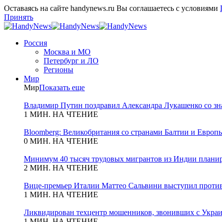
Оставаясь на сайте handynews.ru Вы соглашаетесь с условиями
Принять
Россия
Москва и МО
Петербург и ЛО
Регионы
Мир
Мир
Показать еще
Владимир Путин поздравил Александра Лукашенко со зн
1 МИН. НА ЧТЕНИЕ
Bloomberg: Великобритания со странами Балтии и Европы
0 МИН. НА ЧТЕНИЕ
Минимум 40 тысяч трудовых мигрантов из Индии планиру
2 МИН. НА ЧТЕНИЕ
Вице-премьер Италии Маттео Сальвини выступил против
1 МИН. НА ЧТЕНИЕ
Ликвидирован техцентр мошенников, звонивших с Укра
1 МИН. НА ЧТЕНИЕ