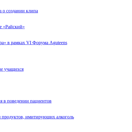
 о создании клипа
ле «Райский»
а» в рамках VI Форума Aguteens
ие учащихся
я в поведении пациентов
 продуктов, имитирующих алкоголь