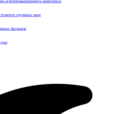
адач агропромышленного комплекса
егменте грузовых шин
бежных фильмов
ссии