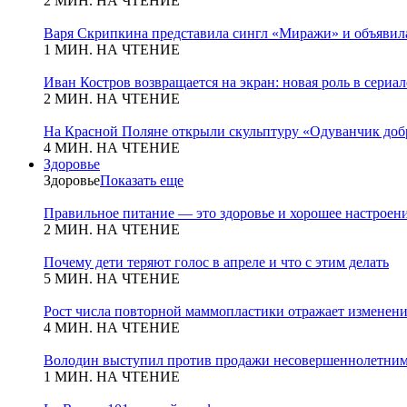
2 МИН. НА ЧТЕНИЕ
Варя Скрипкина представила сингл «Миражи» и объявила
1 МИН. НА ЧТЕНИЕ
Иван Костров возвращается на экран: новая роль в сериа
2 МИН. НА ЧТЕНИЕ
На Красной Поляне открыли скульптуру «Одуванчик добр
4 МИН. НА ЧТЕНИЕ
Здоровье
Здоровье
Показать еще
Правильное питание — это здоровье и хорошее настроен
2 МИН. НА ЧТЕНИЕ
Почему дети теряют голос в апреле и что с этим делать
5 МИН. НА ЧТЕНИЕ
Рост числа повторной маммопластики отражает изменени
4 МИН. НА ЧТЕНИЕ
Володин выступил против продажи несовершеннолетним
1 МИН. НА ЧТЕНИЕ