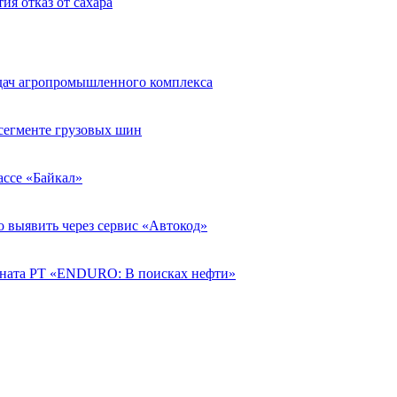
ия отказ от сахара
адач агропромышленного комплекса
егменте грузовых шин
рассе «Байкал»
о выявить через сервис «Автокод»
ната РТ «ENDURO: В поисках нефти»