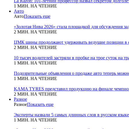
La Razon: 101-летний профессор назвал секретом долголет
1 МИН. НА ЧТЕНИЕ
Авто
Авто
Показать еще
«Золотая Нива 2026» стала площадкой для обсуждения з
2 МИН. НА ЧТЕНИЕ
ЦМК шины продолжают удерживать ведущие позиции в с
2 МИН. НА ЧТЕНИЕ
10 тысяч водителей застряли в пробке на трое суток на т
1 МИН. НА ЧТЕНИЕ
Подозрительные объявления о продаже авто теперь можн
1 МИН. НА ЧТЕНИЕ
KAMA TYRES представил продукцию на финале чемпио
2 МИН. НА ЧТЕНИЕ
Разное
Разное
Показать еще
Эксперты назвали 5 самых длинных слов в русском языке
1 МИН. НА ЧТЕНИЕ