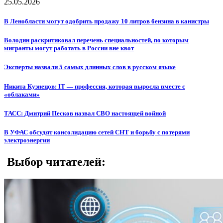
25.05.2026
В Ленобласти могут одобрить продажу 10 литров бензина в канистры
Володин раскритиковал перечень специальностей, по которым
мигранты могут работать в России вне квот
Эксперты назвали 5 самых длинных слов в русском языке
Никита Кузнецов: IT — профессия, которая выросла вместе с
«облаками»
ТАСС: Дмитрий Песков назвал СВО настоящей войной
В УФАС обсудят консолидацию сетей СНТ и борьбу с потерями
электроэнергии
Выбор читателей: