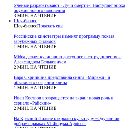
Учёные разрабатывают «Лучи смерти»: Наступает эпоха
оружия нового поколения
3 МИН. НА ЧТЕНИЕ
Шоу-бизнес
Шоу-бизнес
Показать еще
Российские кинотеатры изменят программу показа
зарубежных фильмов
1 МИН. НА ЧТЕНИЕ
Midea делает кулинарию доступнее в сотрудничестве с
Александром Бельковичем
2 МИН. НА ЧТЕНИЕ
Варя Скрипкина представила сингл «Миражи» и
объявила о создании клипа
1 МИН. НА ЧТЕНИЕ
Иван Костров возвращается на экран: новая роль в
сериале «Райский»
2 МИН. НА ЧТЕНИЕ
На Красной Поляне открыли скульптуру «Одуванчик
добра» в рамках VI Форума Aguteens