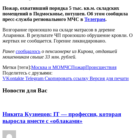
Пожар, охвативший порядка 5 тыс. кв.м. складских
помещений в Подмосковье, потушен. Об этом сообщила
пресс-служба регионального МЧС в
Телеграм
.
Возгорание произошло на складе матрасов в деревне
Апаринки. В результате ЧП произошло обрушение кровли. О
жертвах не сообщается. Горение ликвидировано.
Ранее
сообщалось
о пенсионерке из Кирова, отдавшей
мошенникам свыше 33 млн. рублей.
Метки [теги]:
Москва и МО
МЧС
Пожар
Происшествия
Поделитесь с друзьями:
VKontakte
Telegram
Скопировать ссылку
Версия для печати
Новости для Вас
Никита Кузнецов: IT — профессия, которая
выросла вместе с «облаками»