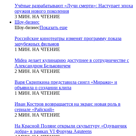
Учёные разрабатывают «Лучи смерти»: Наступает эпоха
оружия нового поколения
3 МИН. НА ЧТЕНИЕ
Шоу-бизнес
Шоу-бизнес
Показать еще
Российские кинотеатры изменят программу показа
зарубежных фильмов
1 МИН. НА ЧТЕНИЕ
Midea делает кулинарию доступнее в сотрудничестве с
Александром Бельковичем
2 МИН. НА ЧТЕНИЕ
Варя Скрипкина представила сингл «Миражи» и
объявила о создании клипа
1 МИН. НА ЧТЕНИЕ
Иван Костров возвращается на экран: новая роль в
сериале «Райский»
2 МИН. НА ЧТЕНИЕ
На Красной Поляне открыли скульптуру «Одуванчик
добра» в рамках VI Форума Aguteens