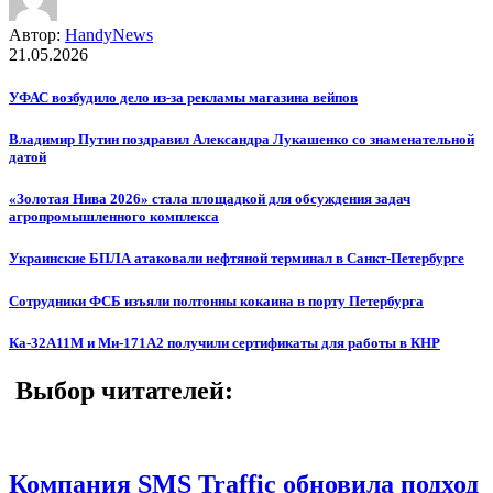
Автор:
HandyNews
21.05.2026
УФАС возбудило дело из-за рекламы магазина вейпов
Владимир Путин поздравил Александра Лукашенко со знаменательной
датой
«Золотая Нива 2026» стала площадкой для обсуждения задач
агропромышленного комплекса
Украинские БПЛА атаковали нефтяной терминал в Санкт-Петербурге
Сотрудники ФСБ изъяли полтонны кокаина в порту Петербурга
Ка-32А11М и Ми-171А2 получили сертификаты для работы в КНР
Выбор читателей:
Компания SMS Traffic обновила подход