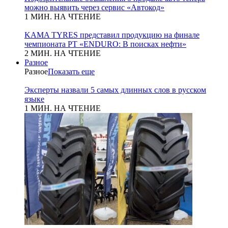
можно выявить через сервис «Автокод»
1 МИН. НА ЧТЕНИЕ
KAMA TYRES представил продукцию на финале
чемпионата РТ «ENDURO: В поисках нефти»
2 МИН. НА ЧТЕНИЕ
Разное
Разное
Показать еще
Эксперты назвали 5 самых длинных слов в русском
языке
1 МИН. НА ЧТЕНИЕ