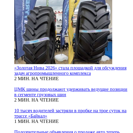
«Золотая Нива 2026» стала площадкой для обсуждения
задач агропромышленного комплекса
2 МИН. НА ЧТЕНИЕ
ЦМК шины продолжают удерживать ведущие позиции
в сегменте грузовых шин
2 МИН. НА ЧТЕНИЕ
10 тысяч водителей застряли в пробке на трое суток на
трассе «Байкал»
1 МИН. НА ЧТЕНИЕ
Подозрительные объявления о продаже авто теперь