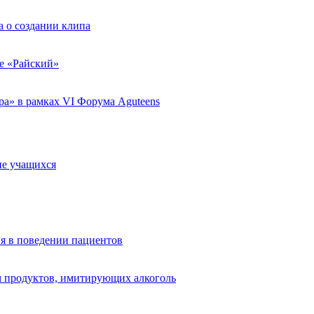
 о создании клипа
ле «Райский»
а» в рамках VI Форума Aguteens
ие учащихся
я в поведении пациентов
 продуктов, имитирующих алкоголь