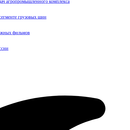
адач агропромышленного комплекса
егменте грузовых шин
бежных фильмов
ссии