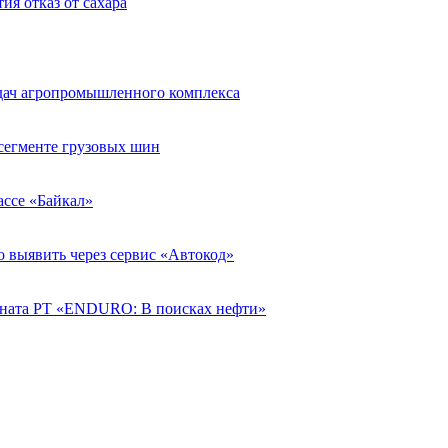
ия отказ от сахара
адач агропромышленного комплекса
егменте грузовых шин
рассе «Байкал»
о выявить через сервис «Автокод»
ната РТ «ENDURO: В поисках нефти»