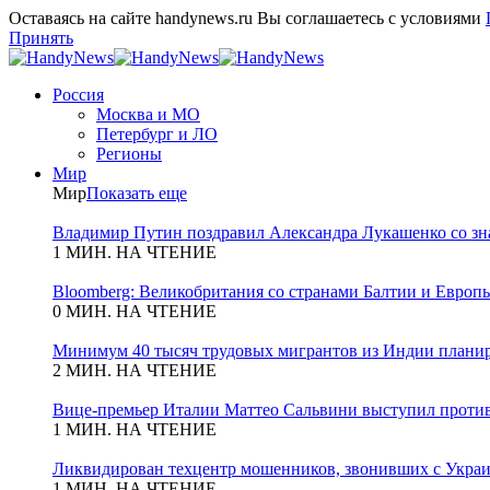
Оставаясь на сайте handynews.ru Вы соглашаетесь с условиями
Принять
Россия
Москва и МО
Петербург и ЛО
Регионы
Мир
Мир
Показать еще
Владимир Путин поздравил Александра Лукашенко со зн
1 МИН. НА ЧТЕНИЕ
Bloomberg: Великобритания со странами Балтии и Европы
0 МИН. НА ЧТЕНИЕ
Минимум 40 тысяч трудовых мигрантов из Индии планиру
2 МИН. НА ЧТЕНИЕ
Вице-премьер Италии Маттео Сальвини выступил против
1 МИН. НА ЧТЕНИЕ
Ликвидирован техцентр мошенников, звонивших с Укра
1 МИН. НА ЧТЕНИЕ