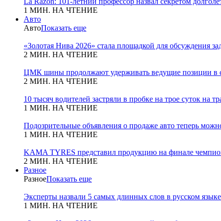
La Razon: 101-летний профессор назвал секретом долголет
1 МИН. НА ЧТЕНИЕ
Авто
Авто
Показать еще
«Золотая Нива 2026» стала площадкой для обсуждения з
2 МИН. НА ЧТЕНИЕ
ЦМК шины продолжают удерживать ведущие позиции в с
2 МИН. НА ЧТЕНИЕ
10 тысяч водителей застряли в пробке на трое суток на т
1 МИН. НА ЧТЕНИЕ
Подозрительные объявления о продаже авто теперь можн
1 МИН. НА ЧТЕНИЕ
KAMA TYRES представил продукцию на финале чемпио
2 МИН. НА ЧТЕНИЕ
Разное
Разное
Показать еще
Эксперты назвали 5 самых длинных слов в русском языке
1 МИН. НА ЧТЕНИЕ