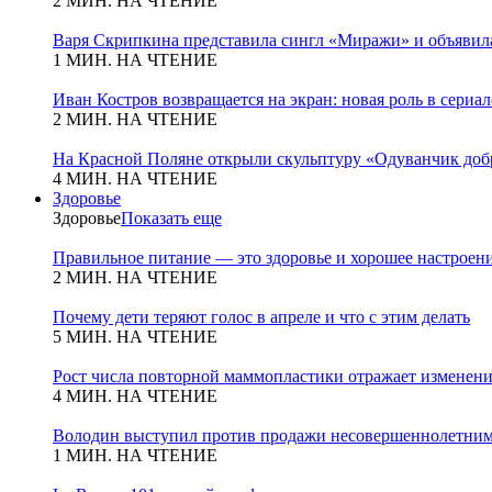
2 МИН. НА ЧТЕНИЕ
Варя Скрипкина представила сингл «Миражи» и объявила
1 МИН. НА ЧТЕНИЕ
Иван Костров возвращается на экран: новая роль в сериа
2 МИН. НА ЧТЕНИЕ
На Красной Поляне открыли скульптуру «Одуванчик добр
4 МИН. НА ЧТЕНИЕ
Здоровье
Здоровье
Показать еще
Правильное питание — это здоровье и хорошее настроен
2 МИН. НА ЧТЕНИЕ
Почему дети теряют голос в апреле и что с этим делать
5 МИН. НА ЧТЕНИЕ
Рост числа повторной маммопластики отражает изменени
4 МИН. НА ЧТЕНИЕ
Володин выступил против продажи несовершеннолетним
1 МИН. НА ЧТЕНИЕ