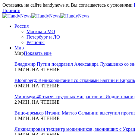
Оставаясь на сайте handynews.ru Вы соглашаетесь с условиями
Принять
Россия
Москва и МО
Петербург и ЛО
Регионы
Мир
Мир
Показать еще
Владимир Путин поздравил Александра Лукашенко со зн
1 МИН. НА ЧТЕНИЕ
Bloomberg: Великобритания со странами Балтии и Европы
0 МИН. НА ЧТЕНИЕ
Минимум 40 тысяч трудовых мигрантов из Индии планиру
2 МИН. НА ЧТЕНИЕ
Вице-премьер Италии Маттео Сальвини выступил против
1 МИН. НА ЧТЕНИЕ
Ликвидирован техцентр мошенников, звонивших с Укра
1 МИН. НА ЧТЕНИЕ