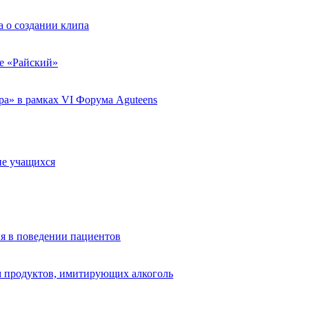
 о создании клипа
ле «Райский»
а» в рамках VI Форума Aguteens
ие учащихся
я в поведении пациентов
 продуктов, имитирующих алкоголь