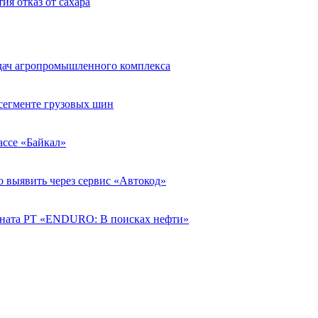
ия отказ от сахара
адач агропромышленного комплекса
егменте грузовых шин
рассе «Байкал»
о выявить через сервис «Автокод»
ната РТ «ENDURO: В поисках нефти»