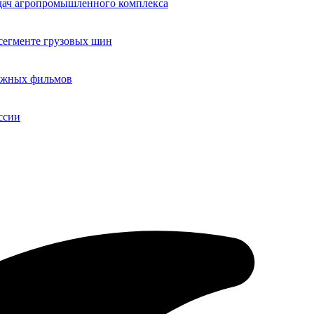
адач агропромышленного комплекса
егменте грузовых шин
бежных фильмов
ссии