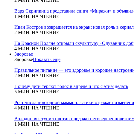
2 МИН. НА ЧТЕНИЕ
Варя Скрипкина представила сингл «Миражи» и объявила
1 МИН. НА ЧТЕНИЕ
Иван Костров возвращается на экран: новая роль в сериа
2 МИН. НА ЧТЕНИЕ
На Красной Поляне открыли скульптуру «Одуванчик добр
4 МИН. НА ЧТЕНИЕ
Здоровье
Здоровье
Показать еще
Правильное питание — это здоровье и хорошее настроен
2 МИН. НА ЧТЕНИЕ
Почему дети теряют голос в апреле и что с этим делать
5 МИН. НА ЧТЕНИЕ
Рост числа повторной маммопластики отражает изменени
4 МИН. НА ЧТЕНИЕ
Володин выступил против продажи несовершеннолетним
1 МИН. НА ЧТЕНИЕ