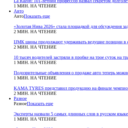
La Razon: 101-летний профессор назвал секретом долголет
1 МИН. НА ЧТЕНИЕ
Авто
Авто
Показать еще
«Золотая Нива 2026» стала площадкой для обсуждения з
2 МИН. НА ЧТЕНИЕ
ЦМК шины продолжают удерживать ведущие позиции в с
2 МИН. НА ЧТЕНИЕ
10 тысяч водителей застряли в пробке на трое суток на т
1 МИН. НА ЧТЕНИЕ
Подозрительные объявления о продаже авто теперь можн
1 МИН. НА ЧТЕНИЕ
KAMA TYRES представил продукцию на финале чемпио
2 МИН. НА ЧТЕНИЕ
Разное
Разное
Показать еще
Эксперты назвали 5 самых длинных слов в русском языке
1 МИН. НА ЧТЕНИЕ