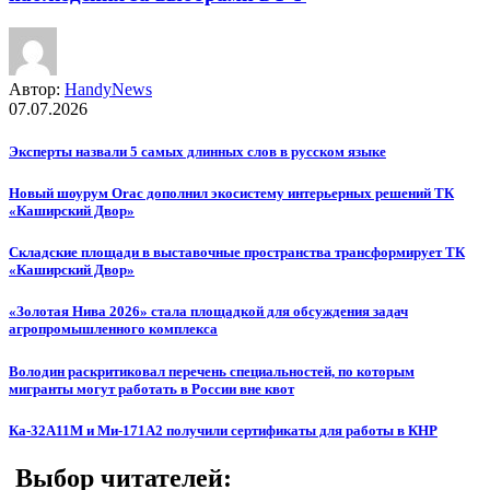
Автор:
HandyNews
07.07.2026
Эксперты назвали 5 самых длинных слов в русском языке
Новый шоурум Orac дополнил экосистему интерьерных решений ТК
«Каширский Двор»
Складские площади в выставочные пространства трансформирует ТК
«Каширский Двор»
«Золотая Нива 2026» стала площадкой для обсуждения задач
агропромышленного комплекса
Володин раскритиковал перечень специальностей, по которым
мигранты могут работать в России вне квот
Ка-32А11М и Ми-171А2 получили сертификаты для работы в КНР
Выбор читателей: