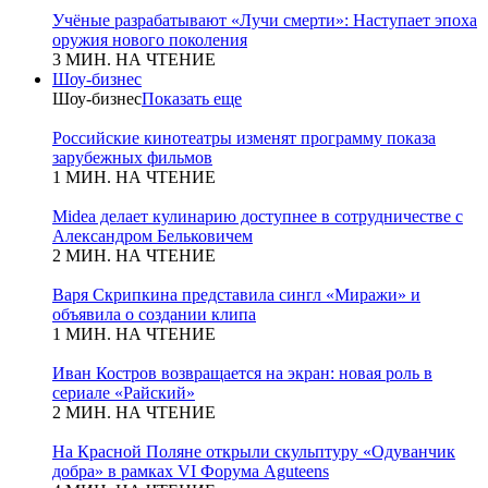
Учёные разрабатывают «Лучи смерти»: Наступает эпоха
оружия нового поколения
3 МИН. НА ЧТЕНИЕ
Шоу-бизнес
Шоу-бизнес
Показать еще
Российские кинотеатры изменят программу показа
зарубежных фильмов
1 МИН. НА ЧТЕНИЕ
Midea делает кулинарию доступнее в сотрудничестве с
Александром Бельковичем
2 МИН. НА ЧТЕНИЕ
Варя Скрипкина представила сингл «Миражи» и
объявила о создании клипа
1 МИН. НА ЧТЕНИЕ
Иван Костров возвращается на экран: новая роль в
сериале «Райский»
2 МИН. НА ЧТЕНИЕ
На Красной Поляне открыли скульптуру «Одуванчик
добра» в рамках VI Форума Aguteens