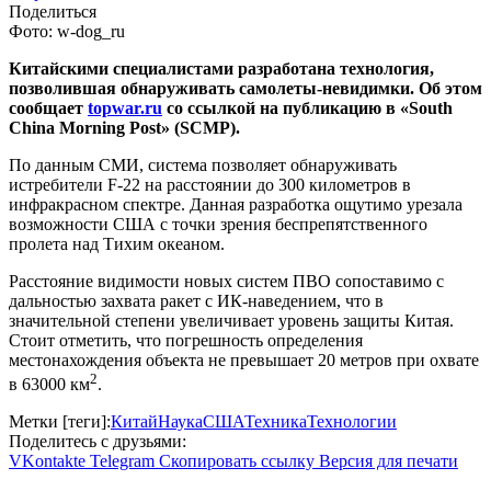
Поделиться
Фото: w-dog_ru
Китайскими специалистами разработана технология,
позволившая обнаруживать самолеты-невидимки. Об этом
сообщает
topwar.ru
со ссылкой на публикацию в «South
China Morning Post» (SCMP).
По данным СМИ, система позволяет обнаруживать
истребители F-22 на расстоянии до 300 километров в
инфракрасном спектре. Данная разработка ощутимо урезала
возможности США с точки зрения беспрепятственного
пролета над Тихим океаном.
Расстояние видимости новых систем ПВО сопоставимо с
дальностью захвата ракет с ИК-наведением, что в
значительной степени увеличивает уровень защиты Китая.
Стоит отметить, что погрешность определения
местонахождения объекта не превышает 20 метров при охвате
2
в 63000 км
.
Метки [теги]:
Китай
Наука
США
Техника
Технологии
Поделитесь с друзьями:
VKontakte
Telegram
Скопировать ссылку
Версия для печати