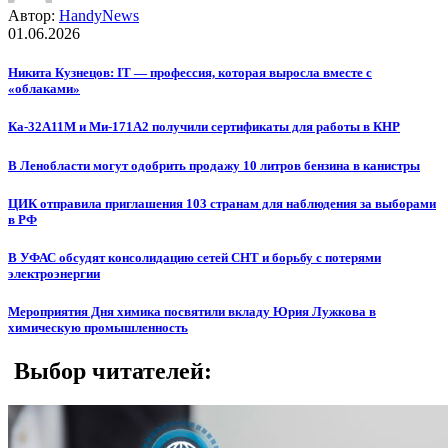
Автор:
HandyNews
01.06.2026
Никита Кузнецов: IT — профессия, которая выросла вместе с
«облаками»
Ка-32А11М и Ми-171А2 получили сертификаты для работы в КНР
В Ленобласти могут одобрить продажу 10 литров бензина в канистры
ЦИК отправила приглашения 103 странам для наблюдения за выборами
в РФ
В УФАС обсудят консолидацию сетей СНТ и борьбу с потерями
электроэнергии
Мероприятия Дня химика посвятили вкладу Юрия Лужкова в
химическую промышленность
Выбор читателей: