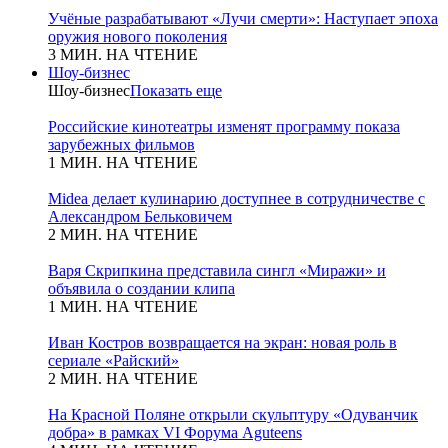
Учёные разрабатывают «Лучи смерти»: Наступает эпоха
оружия нового поколения
3 МИН. НА ЧТЕНИЕ
Шоу-бизнес
Шоу-бизнес
Показать еще
Российские кинотеатры изменят программу показа
зарубежных фильмов
1 МИН. НА ЧТЕНИЕ
Midea делает кулинарию доступнее в сотрудничестве с
Александром Бельковичем
2 МИН. НА ЧТЕНИЕ
Варя Скрипкина представила сингл «Миражи» и
объявила о создании клипа
1 МИН. НА ЧТЕНИЕ
Иван Костров возвращается на экран: новая роль в
сериале «Райский»
2 МИН. НА ЧТЕНИЕ
На Красной Поляне открыли скульптуру «Одуванчик
добра» в рамках VI Форума Aguteens