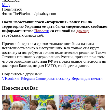
16.02.2022
Мир
Поделиться
Фото: ThePixelman / pixabay.com
После несостоявшегося «вторжения» войск РФ на
территорию Украины ее дата была «перенесена», сообщает
информагентство
Новост
и
со ссылкой на
доклад
зарубежных спецслужб.
Причиной переноса сроков «нападения» была названа
неготовность войск к наступлению. Как только она будет
достигнута потребуется только политическое решение. Также
Эстония призвала к сдерживанию России, признав при этом,
что сегодняшние действия РФ не представляют опасности ни
для стран Балтии, ни для НАТО, сообщает издание.
Поделитесь с друзьями:
VKontakte
Telegram
Скопировать ссылку
Версия для печати
Новости для Вас