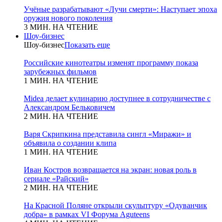
Учёные разрабатывают «Лучи смерти»: Наступает эпоха
оружия нового поколения
3 МИН. НА ЧТЕНИЕ
Шоу-бизнес
Шоу-бизнес
Показать еще
Российские кинотеатры изменят программу показа
зарубежных фильмов
1 МИН. НА ЧТЕНИЕ
Midea делает кулинарию доступнее в сотрудничестве с
Александром Бельковичем
2 МИН. НА ЧТЕНИЕ
Варя Скрипкина представила сингл «Миражи» и
объявила о создании клипа
1 МИН. НА ЧТЕНИЕ
Иван Костров возвращается на экран: новая роль в
сериале «Райский»
2 МИН. НА ЧТЕНИЕ
На Красной Поляне открыли скульптуру «Одуванчик
добра» в рамках VI Форума Aguteens