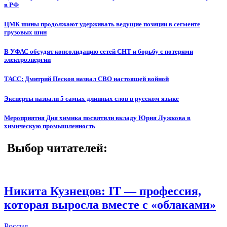
в РФ
ЦМК шины продолжают удерживать ведущие позиции в сегменте
грузовых шин
В УФАС обсудят консолидацию сетей СНТ и борьбу с потерями
электроэнергии
ТАСС: Дмитрий Песков назвал СВО настоящей войной
Эксперты назвали 5 самых длинных слов в русском языке
Мероприятия Дня химика посвятили вкладу Юрия Лужкова в
химическую промышленность
Выбор читателей:
Никита Кузнецов: IT — профессия,
которая выросла вместе с «облаками»
Россия