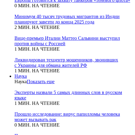
Европы готовится к захвату танкеров «теневого флота»
0 МИН. НА ЧТЕНИЕ
Минимум 40 тысяч трудовых мигрантов из Индии
планируют завезти до конца 2025 года
2 МИН. НА ЧТЕНИЕ
Вице-премьер Италии Маттео Сальвини выступил
против войны с Россией
1 МИН. НА ЧТЕНИЕ
Ликвидирован техцентр мошенников, звонивших
с Украины для обмана жителей РФ
1 МИН. НА ЧТЕНИЕ
Наука
Наука
Показать еще
Эксперты назвали 5 самых длинных слов в русском
языке
1 МИН. НА ЧТЕНИЕ
Прошло исследование: вирус папилломы человека
может вызывать рак
0 МИН. НА ЧТЕНИЕ