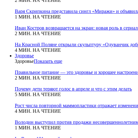
2 МИН. НА ЧТЕНИЕ
Варя Скрипкина представила сингл «Миражи» и объявила
1 МИН. НА ЧТЕНИЕ
Иван Костров возвращается на экран: новая роль в сериа
2 МИН. НА ЧТЕНИЕ
На Красной Поляне открыли скульптуру «Одуванчик добр
4 МИН. НА ЧТЕНИЕ
Здоровье
Здоровье
Показать еще
Правильное питание — это здоровье и хорошее настроен
2 МИН. НА ЧТЕНИЕ
Почему дети теряют голос в апреле и что с этим делать
5 МИН. НА ЧТЕНИЕ
Рост числа повторной маммопластики отражает изменени
4 МИН. НА ЧТЕНИЕ
Володин выступил против продажи несовершеннолетним
1 МИН. НА ЧТЕНИЕ