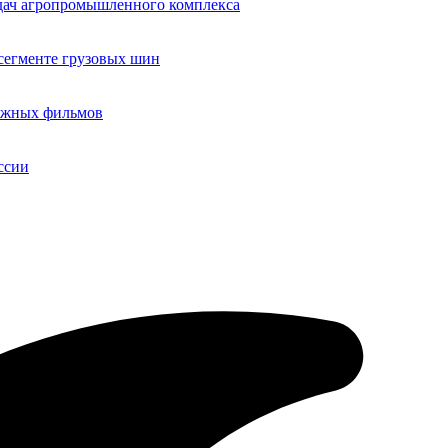
адач агропромышленного комплекса
егменте грузовых шин
бежных фильмов
ссии