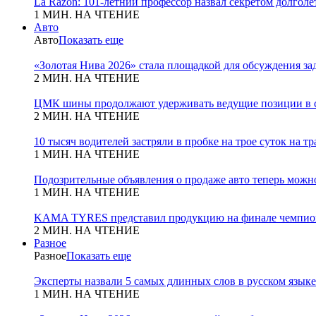
La Razon: 101-летний профессор назвал секретом долголет
1 МИН. НА ЧТЕНИЕ
Авто
Авто
Показать еще
«Золотая Нива 2026» стала площадкой для обсуждения з
2 МИН. НА ЧТЕНИЕ
ЦМК шины продолжают удерживать ведущие позиции в с
2 МИН. НА ЧТЕНИЕ
10 тысяч водителей застряли в пробке на трое суток на т
1 МИН. НА ЧТЕНИЕ
Подозрительные объявления о продаже авто теперь можн
1 МИН. НА ЧТЕНИЕ
KAMA TYRES представил продукцию на финале чемпио
2 МИН. НА ЧТЕНИЕ
Разное
Разное
Показать еще
Эксперты назвали 5 самых длинных слов в русском языке
1 МИН. НА ЧТЕНИЕ