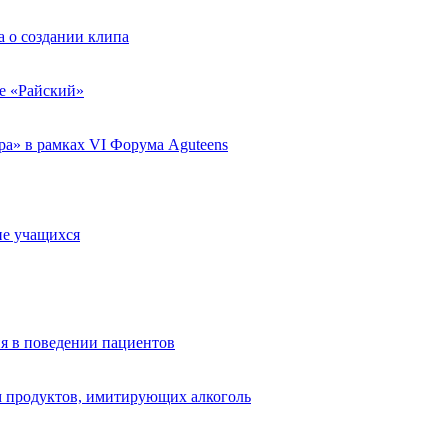
 о создании клипа
ле «Райский»
а» в рамках VI Форума Aguteens
ие учащихся
я в поведении пациентов
 продуктов, имитирующих алкоголь