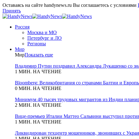
Оставаясь на сайте handynews.ru Вы соглашаетесь с условиями
Принять
Россия
Москва и МО
Петербург и ЛО
Регионы
Мир
Мир
Показать еще
Владимир Путин поздравил Александра Лукашенко со зн
1 МИН. НА ЧТЕНИЕ
Bloomberg: Великобритания со странами Балтии и Европы
0 МИН. НА ЧТЕНИЕ
Минимум 40 тысяч трудовых мигрантов из Индии планиру
2 МИН. НА ЧТЕНИЕ
Вице-премьер Италии Маттео Сальвини выступил против
1 МИН. НА ЧТЕНИЕ
Ликвидирован техцентр мошенников, звонивших с Укра
1 МИН. НА ЧТЕНИЕ