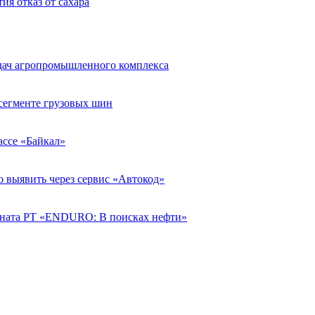
ия отказ от сахара
адач агропромышленного комплекса
егменте грузовых шин
рассе «Байкал»
о выявить через сервис «Автокод»
ната РТ «ENDURO: В поисках нефти»