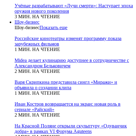
Учёные разрабатывают «Лучи смерти»: Наступает эпоха
оружия нового поколения
3 МИН. НА ЧТЕНИЕ
Шоу-бизнес
Шоу-бизнес
Показать еще
Российские кинотеатры изменят программу показа
зарубежных фильмов
1 МИН. НА ЧТЕНИЕ
Midea делает кулинарию доступнее в сотрудничестве с
Александром Бельковичем
2 МИН. НА ЧТЕНИЕ
Варя Скрипкина представила сингл «Миражи» и
объявила о создании клипа
1 МИН. НА ЧТЕНИЕ
Иван Костров возвращается на экран: новая роль в
сериале «Райский»
2 МИН. НА ЧТЕНИЕ
На Красной Поляне открыли скульптуру «Одуванчик
добра» в рамках VI Форума Aguteens