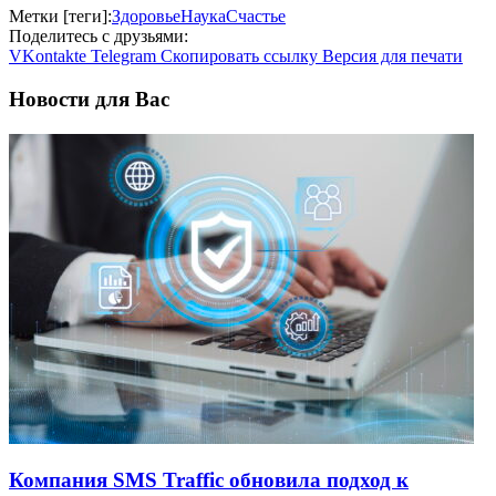
Метки [теги]:
Здоровье
Наука
Счастье
Поделитесь с друзьями:
VKontakte
Telegram
Скопировать ссылку
Версия для печати
Новости для Вас
Компания SMS Traffic обновила подход к