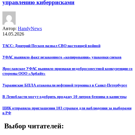
управлению киберрисками
Автор:
HandyNews
14.05.2026
ТАСС: Дмитрий Песков назвал СВО настоящей войной
УФАС выявило факт незаконного «копирования» упаковки снеков
Ярославское УФАС выявило признаки недобросовестной конкуренции со
стороны ООО «Арбайт»
Украинские БПЛА атаковали нефтяной терминал в Санкт-Петербурге
В Ленобласти могут одобрить продажу 10 литров бензина в канистры
ЦИК отправила приглашения 103 странам для наблюдения за выборами
в РФ
Выбор читателей: