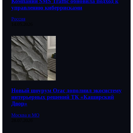
Компания SMS Traffic обновила подход к
управлению киберрисками
Россия
14.05.2026
Новый шоурум Orac дополнил экосистему
интерьерных решений ТК «Каширский
Двор»
Москва и МО
28.07.2026