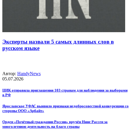
Эксперты назвали 5 самых длинных слов в
русском языке
Автор:
HandyNews
05.07.2026
ЦИК отправила приглашения 103 странам для наблюдения за выборами
в РФ
Ярославское УФАС выявило признаки недобросовестной конкуренции со
стороны ООО «Арбайт»
Орден «Почётный гражданин России» вручён Нине Рассен за
многолетнюю деятельность на благо страны