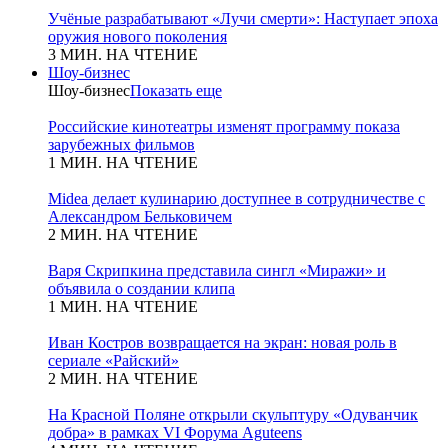
Учёные разрабатывают «Лучи смерти»: Наступает эпоха
оружия нового поколения
3 МИН. НА ЧТЕНИЕ
Шоу-бизнес
Шоу-бизнес
Показать еще
Российские кинотеатры изменят программу показа
зарубежных фильмов
1 МИН. НА ЧТЕНИЕ
Midea делает кулинарию доступнее в сотрудничестве с
Александром Бельковичем
2 МИН. НА ЧТЕНИЕ
Варя Скрипкина представила сингл «Миражи» и
объявила о создании клипа
1 МИН. НА ЧТЕНИЕ
Иван Костров возвращается на экран: новая роль в
сериале «Райский»
2 МИН. НА ЧТЕНИЕ
На Красной Поляне открыли скульптуру «Одуванчик
добра» в рамках VI Форума Aguteens