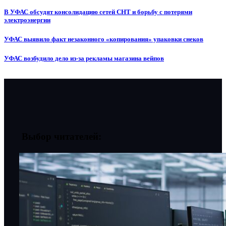
В УФАС обсудят консолидацию сетей СНТ и борьбу с потерями
электроэнергии
УФАС выявило факт незаконного «копирования» упаковки снеков
УФАС возбудило дело из-за рекламы магазина вейпов
Выбор читателей: