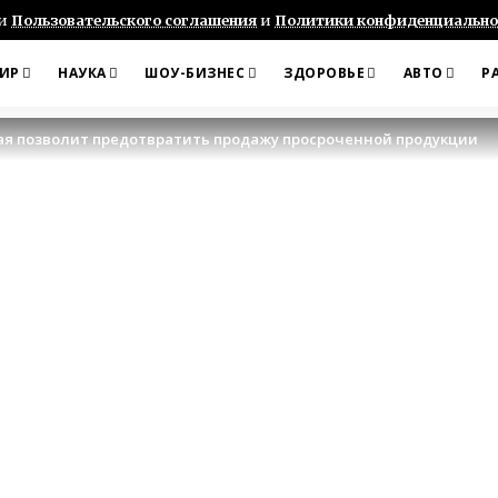
ми
Пользовательского соглашения
и
Политики конфиденциально
ИР
НАУКА
ШОУ-БИЗНЕС
ЗДОРОВЬЕ
АВТО
Р
рая позволит предотвратить продажу просроченной продукции