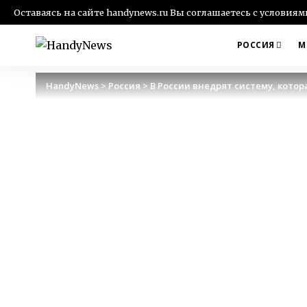
Оставаясь на сайте handynews.ru Вы соглашаетесь с условия
РОССИЯ
М
HandyNews
>
Россия
>
В России внедрят систему, кото