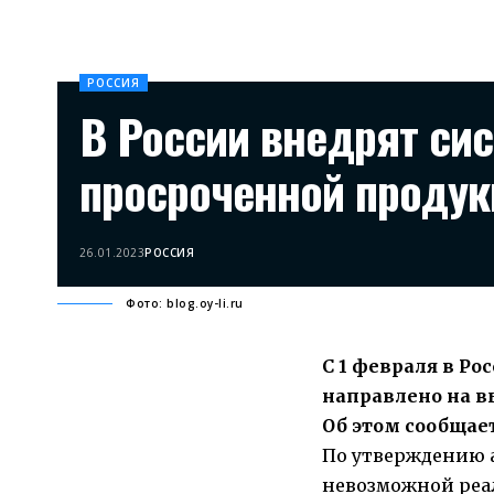
РОССИЯ
В России внедрят сис
просроченной продук
26.01.2023
РОССИЯ
Фото: blog.oy-li.ru
С 1 февраля в Р
направлено на в
Об этом сообщае
По утверждению а
невозможной реа