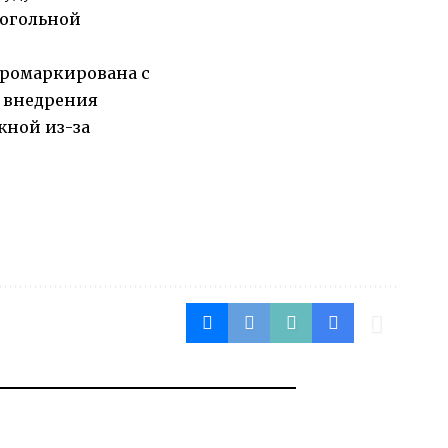
когольной
промаркирована с
о внедрения
жной из-за