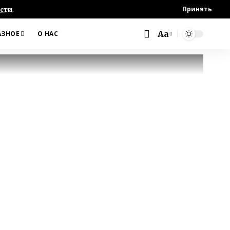
Принять
сти
.
Aa
АЗНОЕ
О НАС
Font
Resizer