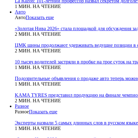
La Razon: 101-летний профессор назвал секретом долголет
1 МИН. НА ЧТЕНИЕ
Авто
Авто
Показать еще
«Золотая Нива 2026» стала площадкой для обсуждения з
2 МИН. НА ЧТЕНИЕ
ЦМК шины продолжают удерживать ведущие позиции в с
2 МИН. НА ЧТЕНИЕ
10 тысяч водителей застряли в пробке на трое суток на т
1 МИН. НА ЧТЕНИЕ
Подозрительные объявления о продаже авто теперь можн
1 МИН. НА ЧТЕНИЕ
KAMA TYRES представил продукцию на финале чемпио
2 МИН. НА ЧТЕНИЕ
Разное
Разное
Показать еще
Эксперты назвали 5 самых длинных слов в русском языке
1 МИН. НА ЧТЕНИЕ