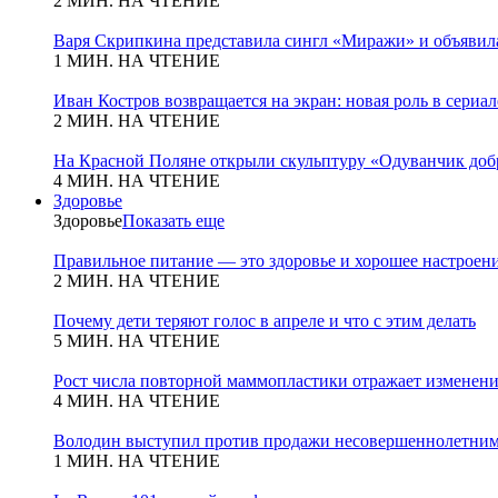
2 МИН. НА ЧТЕНИЕ
Варя Скрипкина представила сингл «Миражи» и объявила
1 МИН. НА ЧТЕНИЕ
Иван Костров возвращается на экран: новая роль в сериа
2 МИН. НА ЧТЕНИЕ
На Красной Поляне открыли скульптуру «Одуванчик добр
4 МИН. НА ЧТЕНИЕ
Здоровье
Здоровье
Показать еще
Правильное питание — это здоровье и хорошее настроен
2 МИН. НА ЧТЕНИЕ
Почему дети теряют голос в апреле и что с этим делать
5 МИН. НА ЧТЕНИЕ
Рост числа повторной маммопластики отражает изменени
4 МИН. НА ЧТЕНИЕ
Володин выступил против продажи несовершеннолетним
1 МИН. НА ЧТЕНИЕ