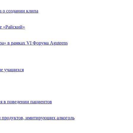
 о создании клипа
ле «Райский»
а» в рамках VI Форума Aguteens
ие учащихся
я в поведении пациентов
 продуктов, имитирующих алкоголь