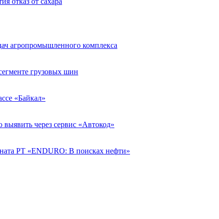
ия отказ от сахара
адач агропромышленного комплекса
егменте грузовых шин
рассе «Байкал»
о выявить через сервис «Автокод»
ната РТ «ENDURO: В поисках нефти»