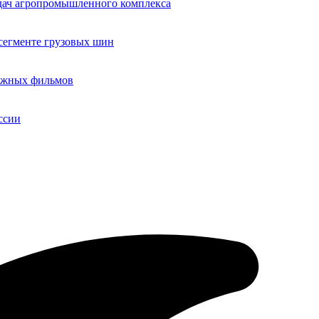
адач агропромышленного комплекса
егменте грузовых шин
бежных фильмов
ссии