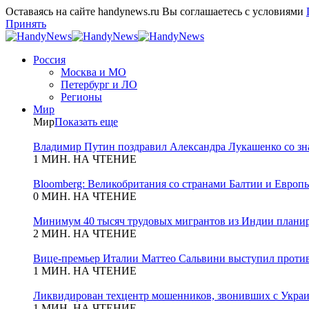
Оставаясь на сайте handynews.ru Вы соглашаетесь с условиями
Принять
Россия
Москва и МО
Петербург и ЛО
Регионы
Мир
Мир
Показать еще
Владимир Путин поздравил Александра Лукашенко со зн
1 МИН. НА ЧТЕНИЕ
Bloomberg: Великобритания со странами Балтии и Европы
0 МИН. НА ЧТЕНИЕ
Минимум 40 тысяч трудовых мигрантов из Индии планиру
2 МИН. НА ЧТЕНИЕ
Вице-премьер Италии Маттео Сальвини выступил против
1 МИН. НА ЧТЕНИЕ
Ликвидирован техцентр мошенников, звонивших с Укра
1 МИН. НА ЧТЕНИЕ