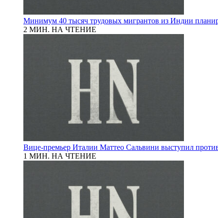
Минимум 40 тысяч трудовых мигрантов из Индии планиру
2 МИН. НА ЧТЕНИЕ
Вице-премьер Италии Маттео Сальвини выступил против
1 МИН. НА ЧТЕНИЕ