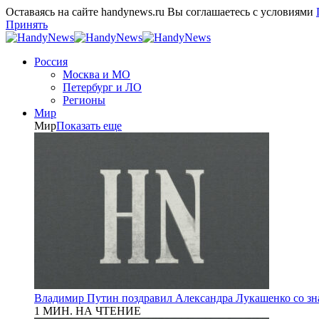
Оставаясь на сайте handynews.ru Вы соглашаетесь с условиями
Принять
Россия
Москва и МО
Петербург и ЛО
Регионы
Мир
Мир
Показать еще
Владимир Путин поздравил Александра Лукашенко со зн
1 МИН. НА ЧТЕНИЕ