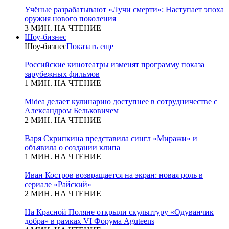
Учёные разрабатывают «Лучи смерти»: Наступает эпоха
оружия нового поколения
3 МИН. НА ЧТЕНИЕ
Шоу-бизнес
Шоу-бизнес
Показать еще
Российские кинотеатры изменят программу показа
зарубежных фильмов
1 МИН. НА ЧТЕНИЕ
Midea делает кулинарию доступнее в сотрудничестве с
Александром Бельковичем
2 МИН. НА ЧТЕНИЕ
Варя Скрипкина представила сингл «Миражи» и
объявила о создании клипа
1 МИН. НА ЧТЕНИЕ
Иван Костров возвращается на экран: новая роль в
сериале «Райский»
2 МИН. НА ЧТЕНИЕ
На Красной Поляне открыли скульптуру «Одуванчик
добра» в рамках VI Форума Aguteens