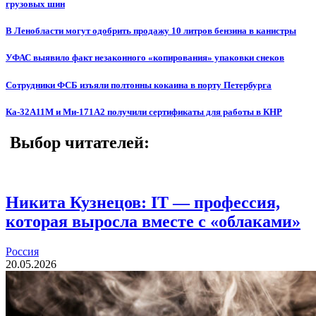
грузовых шин
В Ленобласти могут одобрить продажу 10 литров бензина в канистры
УФАС выявило факт незаконного «копирования» упаковки снеков
Сотрудники ФСБ изъяли полтонны кокаина в порту Петербурга
Ка-32А11М и Ми-171А2 получили сертификаты для работы в КНР
Выбор читателей:
Никита Кузнецов: IT — профессия,
которая выросла вместе с «облаками»
Россия
20.05.2026