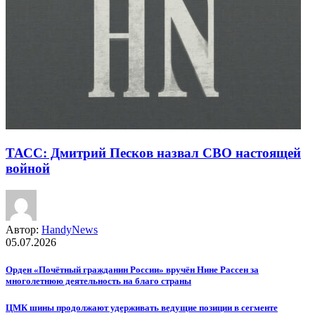
ТАСС: Дмитрий Песков назвал СВО настоящей
войной
Автор:
HandyNews
05.07.2026
Орден «Почётный гражданин России» вручён Нине Рассен за
многолетнюю деятельность на благо страны
ЦМК шины продолжают удерживать ведущие позиции в сегменте