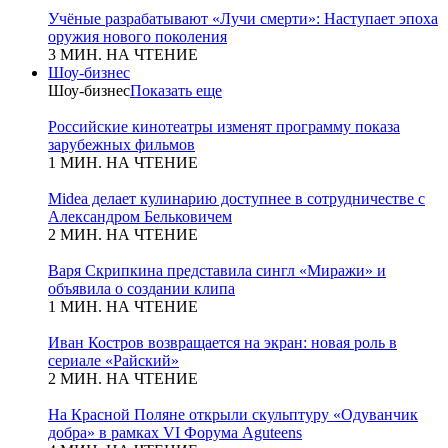
Учёные разрабатывают «Лучи смерти»: Наступает эпоха
оружия нового поколения
3 МИН. НА ЧТЕНИЕ
Шоу-бизнес
Шоу-бизнес
Показать еще
Российские кинотеатры изменят программу показа
зарубежных фильмов
1 МИН. НА ЧТЕНИЕ
Midea делает кулинарию доступнее в сотрудничестве с
Александром Бельковичем
2 МИН. НА ЧТЕНИЕ
Варя Скрипкина представила сингл «Миражи» и
объявила о создании клипа
1 МИН. НА ЧТЕНИЕ
Иван Костров возвращается на экран: новая роль в
сериале «Райский»
2 МИН. НА ЧТЕНИЕ
На Красной Поляне открыли скульптуру «Одуванчик
добра» в рамках VI Форума Aguteens