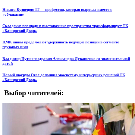
Никита Кузнецов: IT — профессия, которая выросла вместе с
«облаками»
Складские площади в выставочные пространства трансформирует ТК
«Каширский Двор»
ЦМК шины продолжают удерживать ведущие позиции в сегменте
грузовых шин
Владимир Путин поздравил Александра Лукашенко со знаменательной
датой
Новый шоурум Orac дополнил экосистему интерьерных решений ТК
«Каширский Двор»
Выбор читателей: