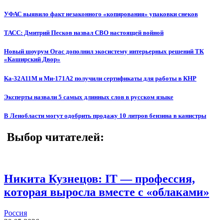
УФАС выявило факт незаконного «копирования» упаковки снеков
ТАСС: Дмитрий Песков назвал СВО настоящей войной
Новый шоурум Orac дополнил экосистему интерьерных решений ТК
«Каширский Двор»
Ка-32А11М и Ми-171А2 получили сертификаты для работы в КНР
Эксперты назвали 5 самых длинных слов в русском языке
В Ленобласти могут одобрить продажу 10 литров бензина в канистры
Выбор читателей:
Никита Кузнецов: IT — профессия,
которая выросла вместе с «облаками»
Россия