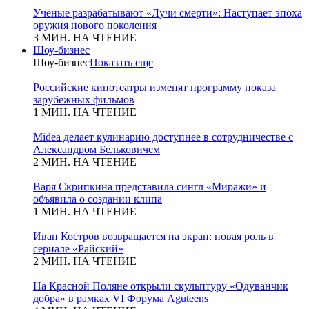
Учёные разрабатывают «Лучи смерти»: Наступает эпоха
оружия нового поколения
3 МИН. НА ЧТЕНИЕ
Шоу-бизнес
Шоу-бизнес
Показать еще
Российские кинотеатры изменят программу показа
зарубежных фильмов
1 МИН. НА ЧТЕНИЕ
Midea делает кулинарию доступнее в сотрудничестве с
Александром Бельковичем
2 МИН. НА ЧТЕНИЕ
Варя Скрипкина представила сингл «Миражи» и
объявила о создании клипа
1 МИН. НА ЧТЕНИЕ
Иван Костров возвращается на экран: новая роль в
сериале «Райский»
2 МИН. НА ЧТЕНИЕ
На Красной Поляне открыли скульптуру «Одуванчик
добра» в рамках VI Форума Aguteens