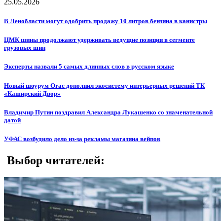
25.05.2026
В Ленобласти могут одобрить продажу 10 литров бензина в канистры
ЦМК шины продолжают удерживать ведущие позиции в сегменте
грузовых шин
Эксперты назвали 5 самых длинных слов в русском языке
Новый шоурум Orac дополнил экосистему интерьерных решений ТК
«Каширский Двор»
Владимир Путин поздравил Александра Лукашенко со знаменательной
датой
УФАС возбудило дело из-за рекламы магазина вейпов
Выбор читателей: