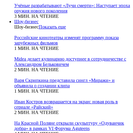
Учёные разрабатывают «Лучи смерти»: Наступает эпоха
оружия нового поколения
3 МИН. НА ЧТЕНИЕ
Шоу-бизнес
Шоу-бизнес
Показать еще
Российские кинотеатры изменят программу показа
зарубежных фильмов
1 МИН. НА ЧТЕНИЕ
Midea делает кулинарию доступнее в сотрудничестве с
Александром Бельковичем
2 МИН. НА ЧТЕНИЕ
Варя Скрипкина представила сингл «Миражи» и
объявила о создании клипа
1 МИН. НА ЧТЕНИЕ
Иван Костров возвращается на экран: новая роль в
сериале «Райский»
2 МИН. НА ЧТЕНИЕ
На Красной Поляне открыли скульптуру «Одуванчик
добра» в рамках VI Форума Aguteens