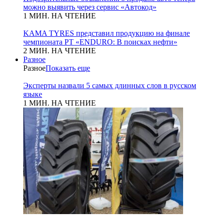
можно выявить через сервис «Автокод»
1 МИН. НА ЧТЕНИЕ
KAMA TYRES представил продукцию на финале
чемпионата РТ «ENDURO: В поисках нефти»
2 МИН. НА ЧТЕНИЕ
Разное
Разное
Показать еще
Эксперты назвали 5 самых длинных слов в русском
языке
1 МИН. НА ЧТЕНИЕ