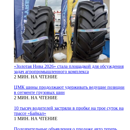
«Золотая Нива 2026» стала площадкой для обсуждения
задач агропромышленного комплекса
2 МИН. НА ЧТЕНИЕ
ЦМК шины продолжают удерживать ведущие позиции
в сегменте грузовых шин
2 МИН. НА ЧТЕНИЕ
10 тысяч водителей застряли в пробке на трое суток на
трассе «Байкал»
1 МИН. НА ЧТЕНИЕ
Подозрительные объявления о продаже авто теперь