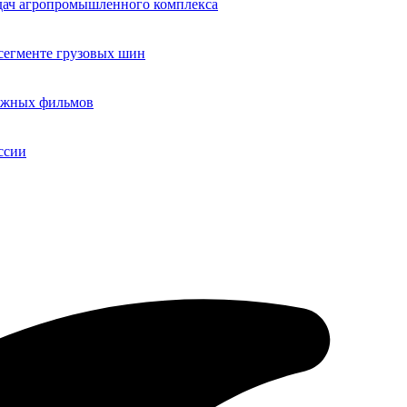
адач агропромышленного комплекса
егменте грузовых шин
бежных фильмов
ссии