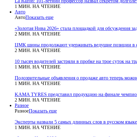
La Razon: 101-летний профессор назвал секретом долголет
1 МИН. НА ЧТЕНИЕ
Авто
Авто
Показать еще
«Золотая Нива 2026» стала площадкой для обсуждения з
2 МИН. НА ЧТЕНИЕ
ЦМК шины продолжают удерживать ведущие позиции в с
2 МИН. НА ЧТЕНИЕ
10 тысяч водителей застряли в пробке на трое суток на т
1 МИН. НА ЧТЕНИЕ
Подозрительные объявления о продаже авто теперь можн
1 МИН. НА ЧТЕНИЕ
KAMA TYRES представил продукцию на финале чемпио
2 МИН. НА ЧТЕНИЕ
Разное
Разное
Показать еще
Эксперты назвали 5 самых длинных слов в русском языке
1 МИН. НА ЧТЕНИЕ