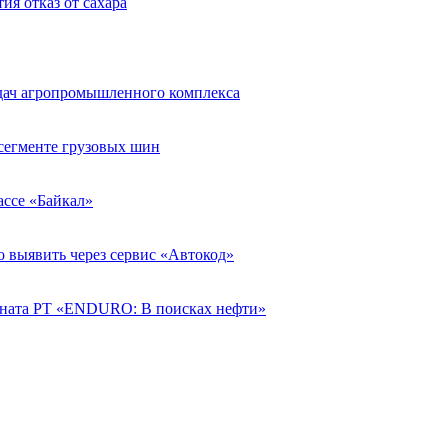
ия отказ от сахара
адач агропромышленного комплекса
егменте грузовых шин
рассе «Байкал»
о выявить через сервис «Автокод»
ната РТ «ENDURO: В поисках нефти»