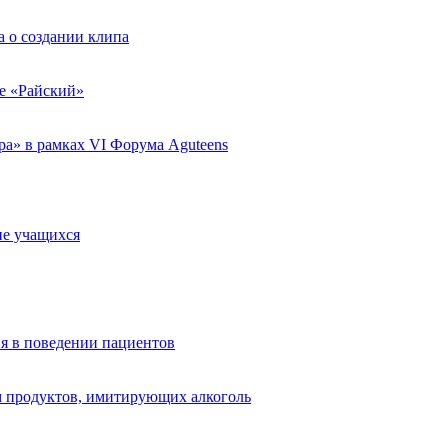
 о создании клипа
ле «Райский»
а» в рамках VI Форума Aguteens
ие учащихся
я в поведении пациентов
 продуктов, имитирующих алкоголь