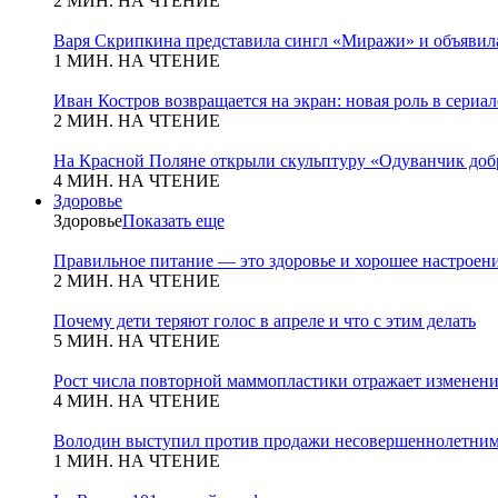
2 МИН. НА ЧТЕНИЕ
Варя Скрипкина представила сингл «Миражи» и объявила
1 МИН. НА ЧТЕНИЕ
Иван Костров возвращается на экран: новая роль в сериа
2 МИН. НА ЧТЕНИЕ
На Красной Поляне открыли скульптуру «Одуванчик добр
4 МИН. НА ЧТЕНИЕ
Здоровье
Здоровье
Показать еще
Правильное питание — это здоровье и хорошее настроен
2 МИН. НА ЧТЕНИЕ
Почему дети теряют голос в апреле и что с этим делать
5 МИН. НА ЧТЕНИЕ
Рост числа повторной маммопластики отражает изменени
4 МИН. НА ЧТЕНИЕ
Володин выступил против продажи несовершеннолетним
1 МИН. НА ЧТЕНИЕ