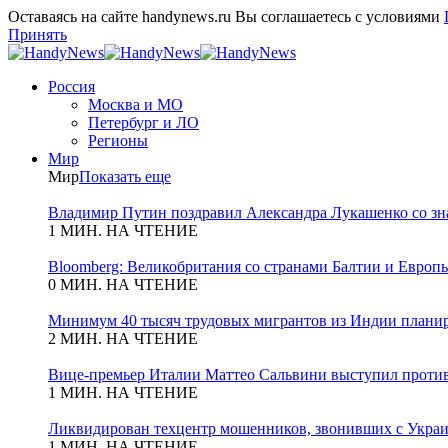
Оставаясь на сайте handynews.ru Вы соглашаетесь с условиями
Принять
Россия
Москва и МО
Петербург и ЛО
Регионы
Мир
Мир
Показать еще
Владимир Путин поздравил Александра Лукашенко со зн
1 МИН. НА ЧТЕНИЕ
Bloomberg: Великобритания со странами Балтии и Европы
0 МИН. НА ЧТЕНИЕ
Минимум 40 тысяч трудовых мигрантов из Индии планиру
2 МИН. НА ЧТЕНИЕ
Вице-премьер Италии Маттео Сальвини выступил против
1 МИН. НА ЧТЕНИЕ
Ликвидирован техцентр мошенников, звонивших с Укра
1 МИН. НА ЧТЕНИЕ