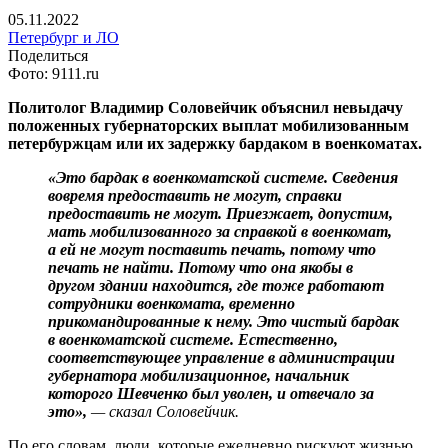
05.11.2022
Петербург и ЛО
Поделиться
Фото: 9111.ru
Политолог Владимир Соловейчик объяснил невыдачу
положенных губернаторских выплат мобилизованным
петербуржцам или их задержку бардаком в военкоматах.
«Это бардак в военкоматской системе. Сведения
вовремя предоставить не могут, справки
предоставить не могут. Приезжает, допустим,
мать мобилизованного за справкой в военкомат,
а ей не могут поставить печать, потому что
печать не найти. Потому что она якобы в
другом здании находится, где тоже работают
сотрудники военкомата, временно
прикомандированные к нему. Это чистый бардак
в военкоматской системе. Естественно,
соответствующее управление в администрации
губернатора мобилизационное, начальник
которого Шевченко был уволен, и отвечало за
это»,
— сказал Соловейчик.
По его словам, люди, которые ежедневно рискуют жизнью,