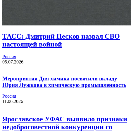
ТАСС: Дмитрий Песков назвал СВО
настоящей войной
Россия
05.07.2026
Мероприятия Дня химика посвятили вкладу
Юрия Лужкова в химическую промышленность
Россия
11.06.2026
Ярославское УФАС выявило признаки
недобросовестной конкуренции со