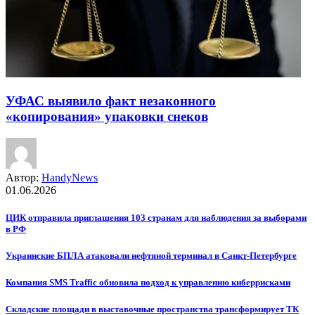
УФАС выявило факт незаконного
«копирования» упаковки снеков
Автор:
HandyNews
01.06.2026
ЦИК отправила приглашения 103 странам для наблюдения за выборами
в РФ
Украинские БПЛА атаковали нефтяной терминал в Санкт-Петербурге
Компания SMS Traffic обновила подход к управлению киберрисками
Складские площади в выставочные пространства трансформирует ТК