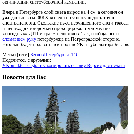
организации снегоуборочной кампании.
Вчера в Петербурге слой снега вырос на 4 см, а сегодня он
уже достиг 5 см. ЖКХ вывели на уборку недостаточно
спецтранспорта. Скользкие из-за неочищенного снега трассы
и пешеходные дорожки спровоцировали множество
«погодных» ДТП и травм пешеходов. Так, сообщалось о
сломавшем руку
петербуржце на Петроградской стороне,
который будет подавать иск против УК и губернатора Беглова.
Метки [теги]:
Беглов
Петербург и ЛО
Поделитесь с друзьями:
VKontakte
Telegram
Скопировать ссылку
Версия для печати
Новости для Вас