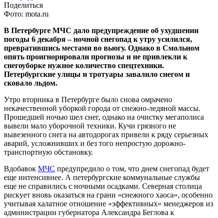
Поделиться
Фото: mota.ru
В Петербурге МЧС дало предупреждение об ухудшении
погоды 6 декабря – ночной снегопад к утру усилился,
превратившись местами во вьюгу. Однако в Смольном
опять проигнорировали прогнозы и не привлекли к
снегоуборке нужное количество спецтехники.
Петербургские улицы и тротуары завалило снегом и
сковало льдом.
Утро вторника в Петербурге было снова омрачено
некачественной уборкой города от снежно-ледяной массы.
Прошедшей ночью шел снег, однако на очистку мегаполиса
вывели мало уборочной техники. Кучи грязного не
вывезенного снега на автодорогах привели к ряду серьезных
аварий, усложнивших и без того непростую дорожно-
транспортную обстановку.
Вдобавок
МЧС
предупредило о том, что днем снегопад будет
еще интенсивнее. А петербургские коммунальные службы
еще не справились с ночными осадками. Северная столица
рискует вновь оказаться на грани «снежного хаоса», особенно
учитывая халатное отношение «эффективных» менеджеров из
администрации губернатора Александра Беглова к