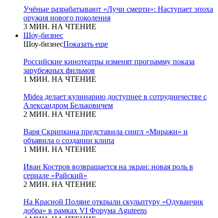
Учёные разрабатывают «Лучи смерти»: Наступает эпоха
оружия нового поколения
3 МИН. НА ЧТЕНИЕ
Шоу-бизнес
Шоу-бизнес
Показать еще
Российские кинотеатры изменят программу показа
зарубежных фильмов
1 МИН. НА ЧТЕНИЕ
Midea делает кулинарию доступнее в сотрудничестве с
Александром Бельковичем
2 МИН. НА ЧТЕНИЕ
Варя Скрипкина представила сингл «Миражи» и
объявила о создании клипа
1 МИН. НА ЧТЕНИЕ
Иван Костров возвращается на экран: новая роль в
сериале «Райский»
2 МИН. НА ЧТЕНИЕ
На Красной Поляне открыли скульптуру «Одуванчик
добра» в рамках VI Форума Aguteens