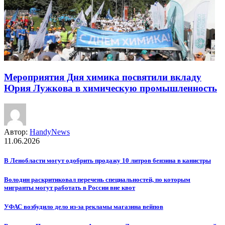
Мероприятия Дня химика посвятили вкладу
Юрия Лужкова в химическую промышленность
Автор:
HandyNews
11.06.2026
В Ленобласти могут одобрить продажу 10 литров бензина в канистры
Володин раскритиковал перечень специальностей, по которым
мигранты могут работать в России вне квот
УФАС возбудило дело из-за рекламы магазина вейпов