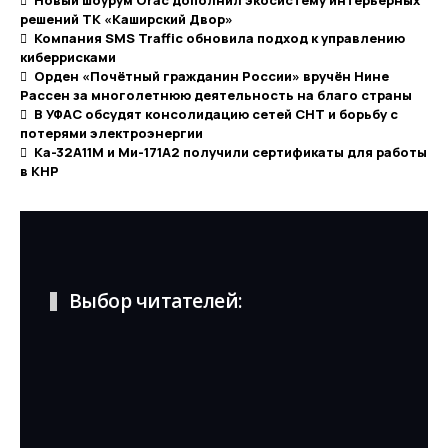
Новый шоурум Orac дополнил экосистему интерьерных
решений ТК «Каширский Двор»
Компания SMS Traffic обновила подход к управлению
киберрисками
Орден «Почётный гражданин России» вручён Нине
Рассен за многолетнюю деятельность на благо страны
В УФАС обсудят консолидацию сетей СНТ и борьбу с
потерями электроэнергии
Ка-32А11М и Ми-171А2 получили сертификаты для работы
в КНР
Выбор читателей: