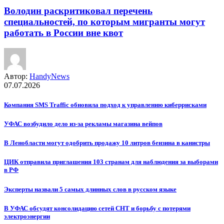
Володин раскритиковал перечень
специальностей, по которым мигранты могут
работать в России вне квот
Автор:
HandyNews
07.07.2026
Компания SMS Traffic обновила подход к управлению киберрисками
УФАС возбудило дело из-за рекламы магазина вейпов
В Ленобласти могут одобрить продажу 10 литров бензина в канистры
ЦИК отправила приглашения 103 странам для наблюдения за выборами
в РФ
Эксперты назвали 5 самых длинных слов в русском языке
В УФАС обсудят консолидацию сетей СНТ и борьбу с потерями
электроэнергии