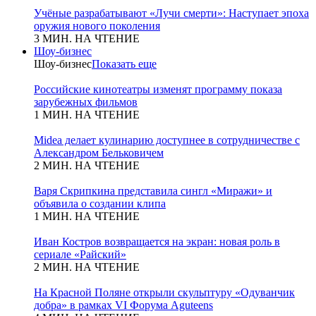
Учёные разрабатывают «Лучи смерти»: Наступает эпоха
оружия нового поколения
3 МИН. НА ЧТЕНИЕ
Шоу-бизнес
Шоу-бизнес
Показать еще
Российские кинотеатры изменят программу показа
зарубежных фильмов
1 МИН. НА ЧТЕНИЕ
Midea делает кулинарию доступнее в сотрудничестве с
Александром Бельковичем
2 МИН. НА ЧТЕНИЕ
Варя Скрипкина представила сингл «Миражи» и
объявила о создании клипа
1 МИН. НА ЧТЕНИЕ
Иван Костров возвращается на экран: новая роль в
сериале «Райский»
2 МИН. НА ЧТЕНИЕ
На Красной Поляне открыли скульптуру «Одуванчик
добра» в рамках VI Форума Aguteens