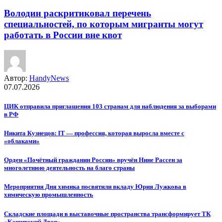
Володин раскритиковал перечень
специальностей, по которым мигранты могут
работать в России вне квот
Автор:
HandyNews
07.07.2026
ЦИК отправила приглашения 103 странам для наблюдения за выборами
в РФ
Никита Кузнецов: IT — профессия, которая выросла вместе с
«облаками»
Орден «Почётный гражданин России» вручён Нине Рассен за
многолетнюю деятельность на благо страны
Мероприятия Дня химика посвятили вкладу Юрия Лужкова в
химическую промышленность
Складские площади в выставочные пространства трансформирует ТК
«Каширский Двор»