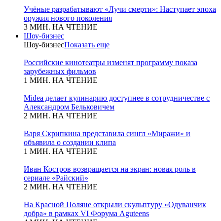
Учёные разрабатывают «Лучи смерти»: Наступает эпоха
оружия нового поколения
3 МИН. НА ЧТЕНИЕ
Шоу-бизнес
Шоу-бизнес
Показать еще
Российские кинотеатры изменят программу показа
зарубежных фильмов
1 МИН. НА ЧТЕНИЕ
Midea делает кулинарию доступнее в сотрудничестве с
Александром Бельковичем
2 МИН. НА ЧТЕНИЕ
Варя Скрипкина представила сингл «Миражи» и
объявила о создании клипа
1 МИН. НА ЧТЕНИЕ
Иван Костров возвращается на экран: новая роль в
сериале «Райский»
2 МИН. НА ЧТЕНИЕ
На Красной Поляне открыли скульптуру «Одуванчик
добра» в рамках VI Форума Aguteens